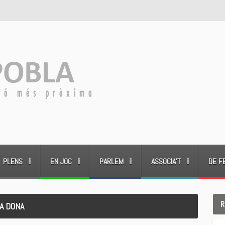
PLENS
EN JOC
PARLEM
ASSOCIA’T
DE F
R
LA DONA