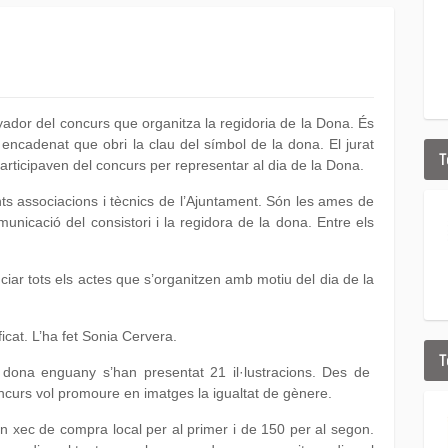
nyador del concurs que organitza la regidoria de la Dona. És
ncadenat que obri la clau del símbol de la dona. El jurat
T
participaven del concurs per representar al dia de la Dona.
rents associacions i tècnics de l’Ajuntament. Són les ames de
unicació del consistori i la regidora de la dona. Entre els
nciar tots els actes que s’organitzen amb motiu del dia de la
ficat. L’ha fet Sonia Cervera.
T
a dona enguany s’han presentat 21 il·lustracions. Des de
ncurs vol promoure en imatges la igualtat de gènere.
n xec de compra local per al primer i de 150 per al segon.