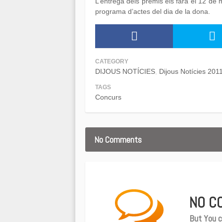
L’entrega dels premis els farà el 12 de 
programa d’actes del dia de la dona.
CATEGORY
DIJOUS NOTÍCIES
Dijous Notícies 201
TAGS
Concurs
No Comments
NO C
But You c