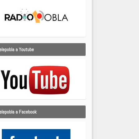
elepobla a Youtube
elepobla a Facebook