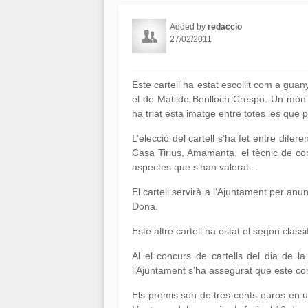
Added by
redaccio
27/02/2011
Este cartell ha estat escollit com a gua
el de Matilde Benlloch Crespo. Un món e
ha triat esta imatge entre totes les que 
L’elecció del cartell s’ha fet entre dife
Casa Tirius, Amamanta, el tècnic de com
aspectes que s’han valorat…
El cartell servirà a l’Ajuntament per anu
Dona.
Este altre cartell ha estat el segon classi
Al el concurs de cartells del dia de l
l’Ajuntament s’ha assegurat que este co
Els premis són de tres-cents euros en u