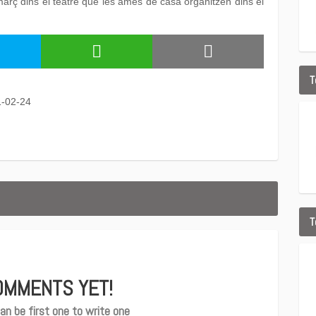
març dins el teatre que les ames de casa organitzen dins el
T
1-02-24
T
OMMENTS YET!
an be first one to write one