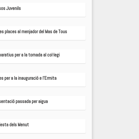
sos Juvenils
es places al menjador del Mas de Tous
aratius per a la tornada al col·legi
s per a la inauguració e l'Ermita
sentació passada per aigua
Festa dels Menut