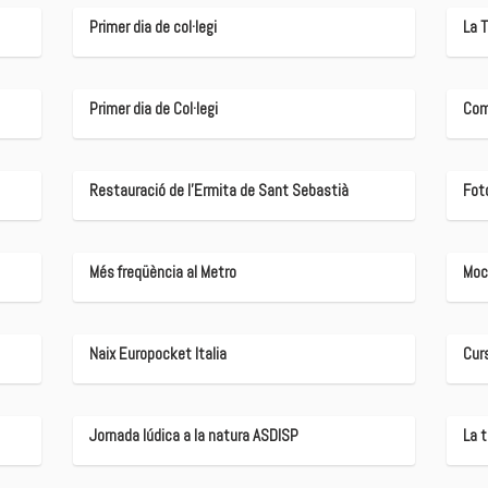
Primer dia de col·legi
La 
Primer dia de Col·legi
Com
Restauració de l'Ermita de Sant Sebastià
Fot
Més freqüència al Metro
Moci
Naix Europocket Italia
Curs
Jornada lúdica a la natura ASDISP
La t