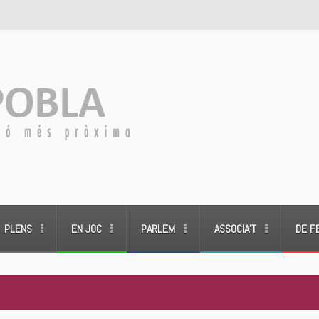
PLENS
EN JOC
PARLEM
ASSOCIA’T
DE F