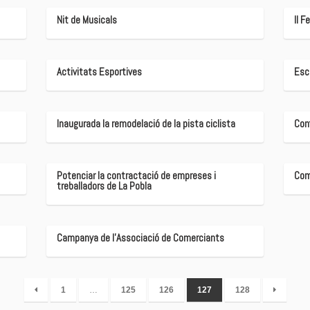
Nit de Musicals
II F
Activitats Esportives
Esc
Inaugurada la remodelació de la pista ciclista
Conf
Potenciar la contractació de empreses i
Com
treballadors de La Pobla
Campanya de l'Associació de Comerciants
1
…
125
126
127
128