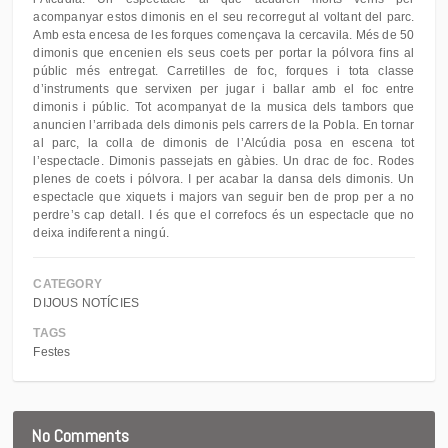
acompanyar estos dimonis en el seu recorregut al voltant del parc.
Amb esta encesa de les forques començava la cercavila. Més de 50
dimonis que encenien els seus coets per portar la pólvora fins al
públic més entregat. Carretilles de foc, forques i tota classe
d’instruments que servixen per jugar i ballar amb el foc entre
dimonis i públic. Tot acompanyat de la musica dels tambors que
anuncien l’arribada dels dimonis pels carrers de la Pobla. En tornar
al parc, la colla de dimonis de l’Alcúdia posa en escena tot
l’espectacle. Dimonis passejats en gàbies. Un drac de foc. Rodes
plenes de coets i pólvora. I per acabar la dansa dels dimonis. Un
espectacle que xiquets i majors van seguir ben de prop per a no
perdre’s cap detall. I és que el correfocs és un espectacle que no
deixa indiferent a ningú.
CATEGORY
DIJOUS NOTÍCIES
TAGS
Festes
No Comments