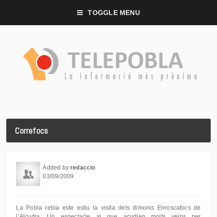
TOGGLE MENU
Correfocs
Added by
redaccio
03/09/2009
La Pobla rebia este estiu la visita dels dimonis Enroscafocs de
l’Alcudia. Un espectacle al que acudien molts veïns per