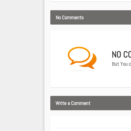
No Comments
NO C
But You c
Write a Comment