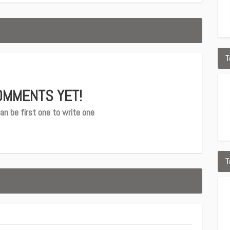
T
OMMENTS YET!
an be first one to write one
T