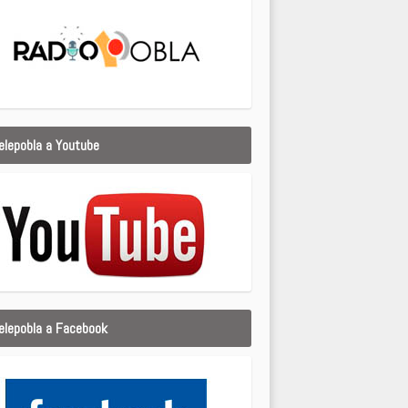
elepobla a Youtube
elepobla a Facebook