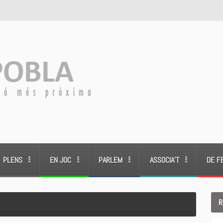
PLENS
EN JOC
PARLEM
ASSOCIA’T
DE F
R