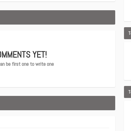
T
OMMENTS YET!
an be first one to write one
T