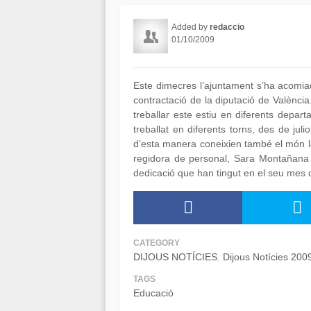
Added by
redaccio
01/10/2009
Este dimecres l’ajuntament s’ha acomiad
contractació de la diputació de Valènci
treballar este estiu en diferents depar
treballat en diferents torns, des de jul
d’esta manera coneixien també el món la
regidora de personal, Sara Montañana i
dedicació que han tingut en el seu mes 
CATEGORY
DIJOUS NOTÍCIES
Dijous Notícies 200
TAGS
Educació