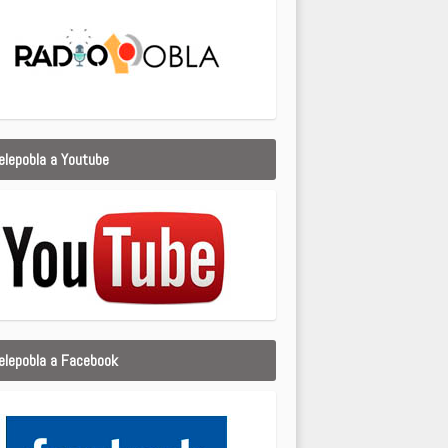
elepobla a Youtube
elepobla a Facebook