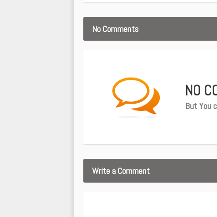
No Comments
NO C
But You c
Write a Comment