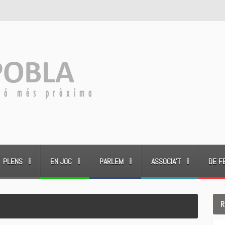
PLENS
EN JOC
PARLEM
ASSOCIA’T
DE F
R