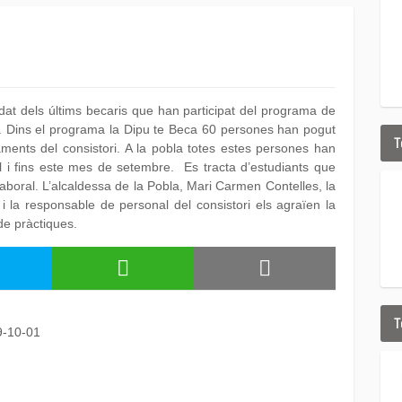
at dels últims becaris que han participat del programa de
a. Dins el programa la Dipu te Beca 60 persones han pogut
T
taments del consistori. A la pobla totes estes persones han
iol i fins este mes de setembre. Es tracta d’estudiants que
boral. L’alcaldessa de la Pobla, Mari Carmen Contelles, la
 la responsable de personal del consistori els agraïen la
de pràctiques.
T
9-10-01