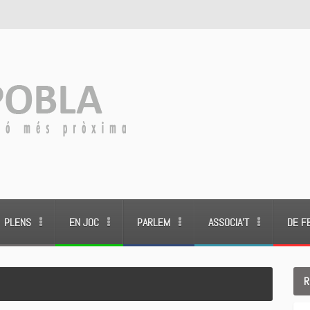
PLENS
EN JOC
PARLEM
ASSOCIA’T
DE F
R