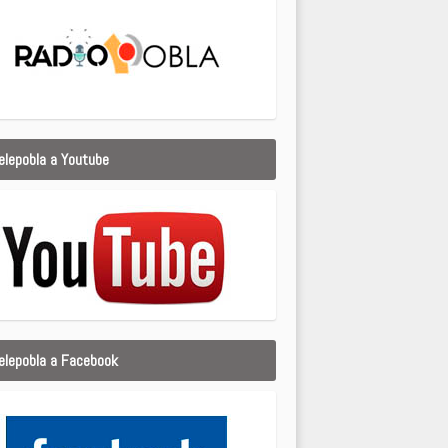
elepobla a Youtube
elepobla a Facebook