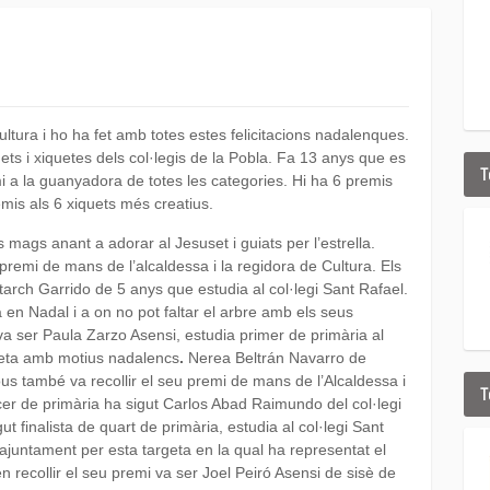
ltura i ho ha fet amb totes estes felicitacions nadalenques.
ets i xiquetes dels col·legis de la Pobla. Fa 13 anys que es
T
i a la guanyadora de totes les categories. Hi ha 6 premis
emis als 6 xiquets més creatius.
s mags anant a adorar al Jesuset i guiats per l’estrella.
premi de mans de l’alcaldessa i la regidora de Cultura. Els
tarch Garrido de 5 anys que estudia al col·legi Sant Rafael.
ta en Nadal i a on no pot faltar el arbre amb els seus
s va ser Paula Zarzo Asensi, estudia primer de primària al
rgeta amb motius nadalencs
.
Nerea Beltrán Navarro de
us també va recollir el seu premi de mans de l’Alcaldessa i
T
ercer de primària ha sigut Carlos Abad Raimundo del col·legi
t finalista de quart de primària, estudia al col·legi Sant
l’ajuntament
per esta targeta en la qual ha representat el
 en recollir el seu premi va ser Joel Peiró Asensi de sisè de