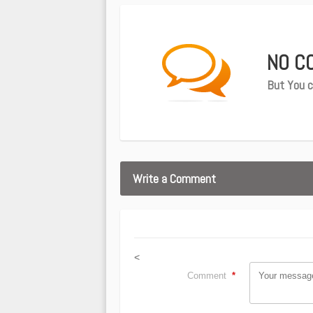
NO C
But You c
Write a Comment
<
Comment
*