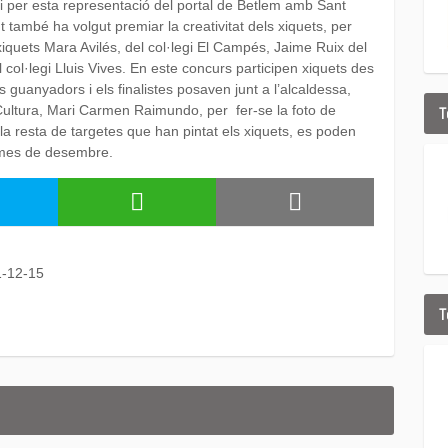
i per esta representació del portal de Betlem amb Sant
t també ha volgut premiar la creativitat dels xiquets, per
xiquets Mara Avilés, del col·legi El Campés, Jaime Ruix del
col·legi Lluis Vives. En este concurs participen xiquets des
s guanyadors i els finalistes posaven junt a l’alcaldessa,
Cultura, Mari Carmen Raimundo, per fer-se la foto de
T
 la resta de targetes que han pintat els xiquets, es poden
l mes de desembre.
1-12-15
T