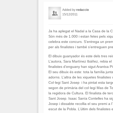
Added by
redaccio
15/12/2011
Ja ha aplegat el Nadal a la Casa de la Cu
Són més de 1.000 i estan fetes pels xiqu
celebra este concurs. S’entrega un prem
per als finalistes i també s’entreguen pr
El dibuix guanyador és este dels tres rei
L’autora, Sara Martínez Ibáñez, rebia el 
finalistes d’enguany han sigut Arantxa Pi
El seu dibuix és este: tota la família jun
adorns. L’altra de les xiquetes finaliste
Col·legi Sant Josep i ha pintat esta ta
segon de primària del col·legi Mas de To
la regidora de Cultura. El finalista de t
Sant Josep. Isaac Sanía Contelles ha sigu
Josep i dissabte recollia el seu premi a 
escut de la Pobla. L’últim dels finalistes