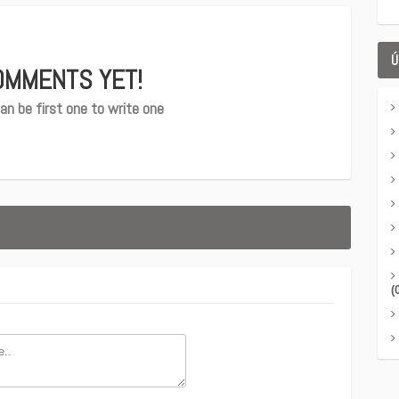
Ú
OMMENTS YET!
an be first one to write one
(