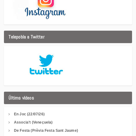
Telepobla a Twitter
Últims vídeos
En Joc (22/07/26)
Associa’t (Veneçuela)
De Festa (Prèvia Festa Sant Jaume)