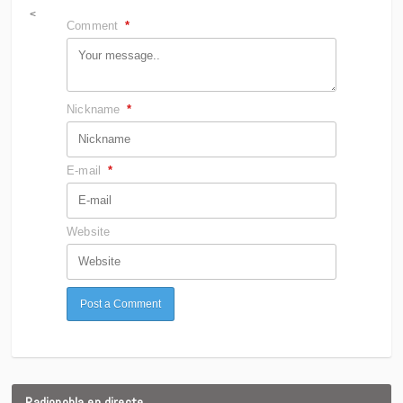
<
Comment
*
Nickname
*
E-mail
*
Website
Radiopobla en directe