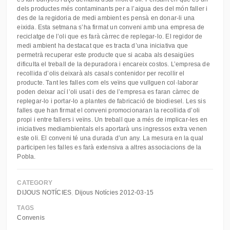
dels productes més contaminants per a l’aigua des del món faller i
des de la regidoria de medi ambient es pensà en donar-li una
eixida. Esta setmana s’ha firmat un conveni amb una empresa de
reciclatge de l’oli que es farà càrrec de replegar-lo. El regidor de
medi ambient ha destacat que es tracta d’una iniciativa que
permetrà recuperar este producte que si acaba als desaigües
dificulta el treball de la depuradora i encareix costos. L’empresa de
recollida d’olis deixarà als casals contenidor per recollir el
producte. Tant les falles com els veïns que vullguen col·laborar
poden deixar ací l’oli usat i des de l’empresa es faran càrrec de
replegar-lo i portar-lo a plantes de fabricació de biodiesel. Les sis
falles que han firmat el conveni promocionaran la recollida d’oli
propi i entre fallers i veïns. Un treball que a més de implicar-les en
iniciatives mediambientals els aportarà uns ingressos extra venen
este oli. El conveni té una durada d’un any. La mesura en la qual
participen les falles es farà extensiva a altres associacions de la
Pobla.
CATEGORY
DIJOUS NOTÍCIES
Dijous Notícies 2012-03-15
TAGS
Convenis