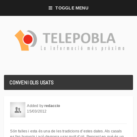
TOGGLE MENU
CONVENI OLIS USATS
Added by
redaccio
15/03/2012
Són falles i esta és una de les tradicions d’estes dates. Als casals
es fan bunyols i açò demana usar molt d’oli. Pensant en què és un