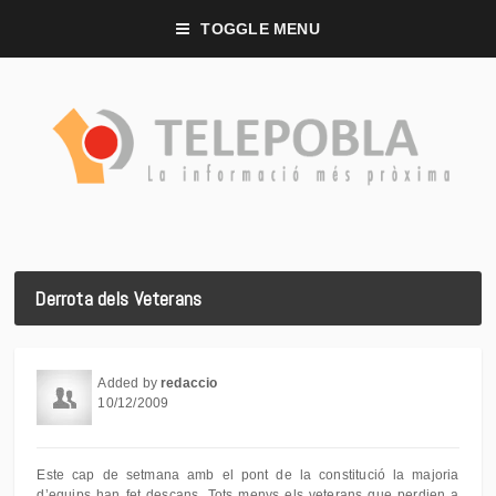
TOGGLE MENU
Derrota dels Veterans
Added by
redaccio
10/12/2009
Este cap de setmana amb el pont de la constitució la majoria
d’equips han fet descans. Tots menys els veterans que perdien a