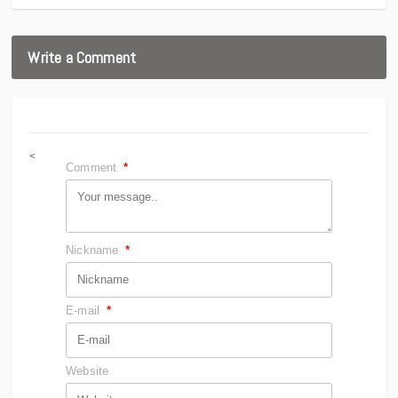
Write a Comment
<
Comment
*
Nickname
*
E-mail
*
Website