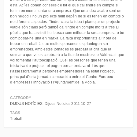
esta. Ací es donen consells de tot el que cal tindre en compte si
tenim en ment muntar una empresa. Que una idea acabe sent un
bon negoci i no un projecte fallit depèn de si es tenen en compte o
no diferents aspectes. Tindre clara la idea i plantejar un projecte
viable són claus però també cal tindre en compte molts altres El
públic que ha assistit hui busca com millorar la seua empresa o bé
com posar-ne una en marxa. La falta d’oportunitats a l’hora de
trobar un treball fa que moltes persones es plantegen ser
emprenedors. Amb estes jornades es prepara la cita que la
setmana que ve es celebrarà a la fira de mostres de València i que
vol fomentar l’autoocupació. Que les persones que tenen una
iniciativa de projecte el pugen portar endavant. I és que
l’assessorament a persones emprenedores ha estat l’objectiu
principal d’esta jornada compartida entre el Centre Europeu
d’empreses i innovació i l’Ajuntament de la Pobla.
CATEGORY
DIJOUS NOTÍCIES
Dijous Notícies 2011-10-27
TAGS
Treball