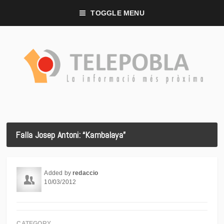
TOGGLE MENU
Falla Josep Antoni: “Kambalaya”
Added by
redaccio
10/03/2012
CATEGORY