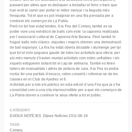
passant per altres que es dediquen a treballar el ferro o bars que
han eixit al carrer per portar el millor menjar i la beguda més
fresqueta. Tot el que es pot imaginar en una fira pensada per a
conèixer els comerços de La Pobla.
Però no tot han estat tendes. A la Fira del Comerç també es va
poder vore una exhibició de balls com este: la capoeira realitzada
per l’associació cultural de Capoeira Arte Baiana. Però també hi
hagué balls més clàsics: xiquetes i majors oferiren una demostració
de ball espanyol. La fira ha estat oberta dissabte i diumenge per tal
que tot el món poguera gaudir de totes les activitats que oferia: per
als més menuts s’havien muntat activitats com estos unflables i els
xiquets estigueren botant tot el cap de setmana. També es feren
tallers de manualitats i altres de pintura de cara. A la Fira es podia
inclús fer una partida d’escacs, rebre consells i informar-se de les
classes en el Club de Ajedrez el 8.
Activitats per a tots els públics en esta edició d’una Fira que ja s’ha
consolidat com a una cita imprescindible per a que els comerços de
La Pobla donen a conèixer la seua oferta a tot el públic.
CATEGORY
DIJOUS NOTÍCIES
Dijous Notícies 2011-06-16
TAGS
Comerç