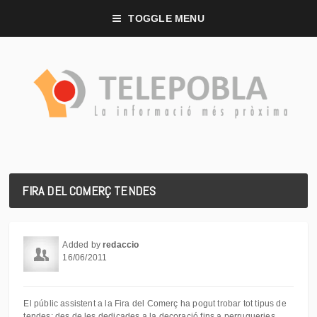
TOGGLE MENU
FIRA DEL COMERÇ TENDES
Added by
redaccio
16/06/2011
El públic assistent a la Fira del Comerç ha pogut trobar tot tipus de
tendes: des de les dedicades a la decoració fins a perruqueries,