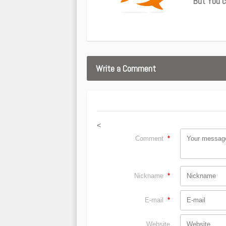
But You c
Write a Comment
<
Comment
*
Nickname
*
E-mail
*
Website