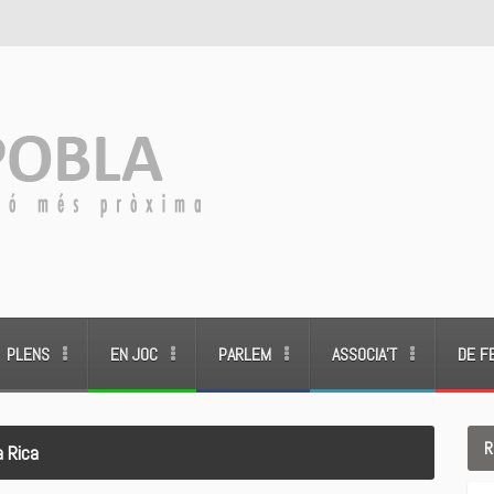
PLENS
EN JOC
PARLEM
ASSOCIA’T
DE F
R
a Rica