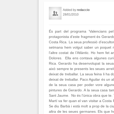
Added by
redaccio
28/01/2010
És part del programa ‘Valencians p
protagonista d’este fragment és Gerardo
Costa Rica. La seua professió d’escultor
setmana hem volgut saber un poquet més
l’altre costat de l’Atlàntic. Ho hem f
Dolores. Ella ens contava algunes cur
Rica. Gerardo ha desenvolupat la seua c
això sempre te presents les seues arrels
deixat de treballar. La seua feina li ha 
deixat de treballar. Paco Aguilar és un al
de la seua casa per poder vore algunes
pintures de Gerardo. A la seua casa ta
Sant Jaume. No és l’única obra que te.
Martí va fer quan el van visitar a Costa R
Se diu Barbà i està molt a prop de la ci
altra de les seues germanes. Els que h