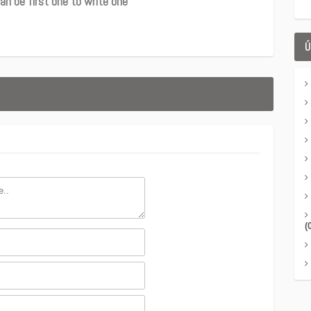
an be first one to write one
Ú
(