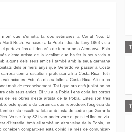
el mon’ que s’emetia fa dos setmanes a Canal Nou. El
 Martí Roch. Va nàixer a la Pobla i des de l’any 1968 viu a
T
 el portava fins allí després de formar-se a Alemanya. Esta
 d’este artista de la localitat que ha fet la seua vida a
et amb alguns dels seus amics i també amb la seua germana
iositats dels primers anys que Gerardo va passar a Costa
arrera com a escultor i professor alli a Costa Rica. Tot i
 valencianes. Este és el seu taller a Costa Rica. Alli no ha
donat molt de reconeixement. Tot i que ara està jubilat no ha
tre dels seus amics. Ell viu a la Pobla i ens obria les portes
 de les obres d’este artista de la Pobla. Estes són tres
mbé, este quadre de ceràmica que reprodueix l’església de
T
 També esta escultura feta amb fusta de cedre que Gerardo
ica. Va ser l’any 82 i van poder vore el pais i el lloc on viu.
utat d’Heredia. Amb ell també un altra veina de la Pobla, un
o coneixen compartixen està opinió i a més de comunicar-