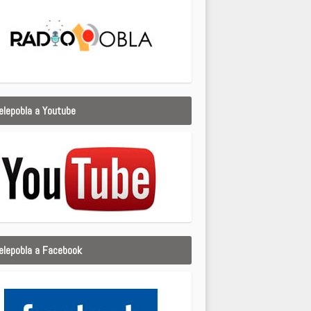
elepobla a Youtube
elepobla a Facebook