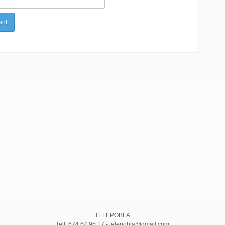
TELEPOBLA
Telf. 674 64 95 17 - telepobla@gmail.com