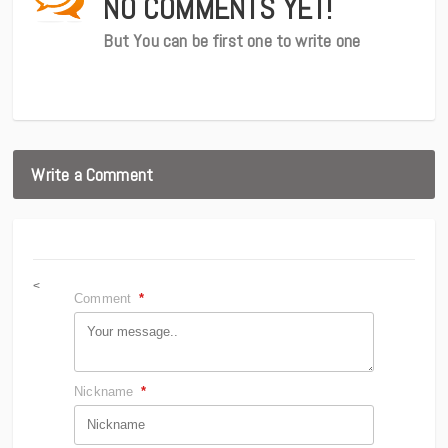
NO COMMENTS YET!
But You can be first one to write one
Write a Comment
<
Comment
*
Nickname
*