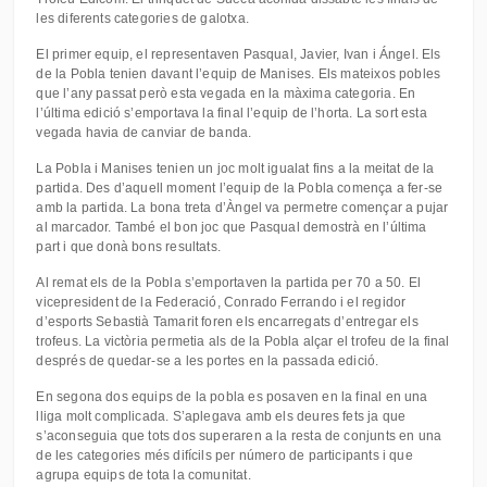
les diferents categories de galotxa.
El primer equip, el representaven Pasqual, Javier, Ivan i Ángel. Els
de la Pobla tenien davant l’equip de Manises. Els mateixos pobles
que l’any passat però esta vegada en la màxima categoria. En
l’última edició s’emportava la final l’equip de l’horta. La sort esta
vegada havia de canviar de banda.
La Pobla i Manises tenien un joc molt igualat fins a la meitat de la
partida. Des d’aquell moment l’equip de la Pobla comença a fer-se
amb la partida. La bona treta d’Àngel va permetre començar a pujar
al marcador. També el bon joc que Pasqual demostrà en l’última
part i que donà bons resultats.
Al remat els de la Pobla s’emportaven la partida per 70 a 50. El
vicepresident de la Federació, Conrado Ferrando i el regidor
d’esports Sebastià Tamarit foren els encarregats d’entregar els
trofeus. La victòria permetia als de la Pobla alçar el trofeu de la final
després de quedar-se a les portes en la passada edició.
En segona dos equips de la pobla es posaven en la final en una
lliga molt complicada. S’aplegava amb els deures fets ja que
s’aconseguia que tots dos superaren a la resta de conjunts en una
de les categories més difícils per número de participants i que
agrupa equips de tota la comunitat.