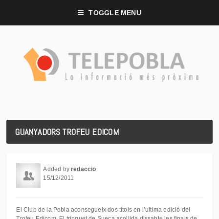
TOGGLE MENU
GUANYADORS TROFEU EDICOM
Added by
redaccio
15/12/2011
El Club de la Pobla aconsegueix dos títols en l’ultima edició del
Trofeu Edicom. El trinquet de Sueca acollida dissabte les finals de