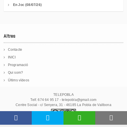
En Joc (08/07/26)
Altres
Contacte
INICI
Programació
Qui som?
Últims vídeos
TELEPOBLA
Telf. 674 64 95 17 - telepobla@gmail.com
Centre Social - c/ Senyera, 31 - 46185 La Pobla de Vallbona