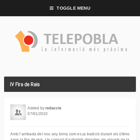
TOGGLE MENU
IV Fira de Reis
Added by
redaccio
07/01/2010
Amb l’arribada del nou any torna com es ja tradició durant els últims
anys la fira de reis. Un conjunt d’activitats dirigides als xiquets de la