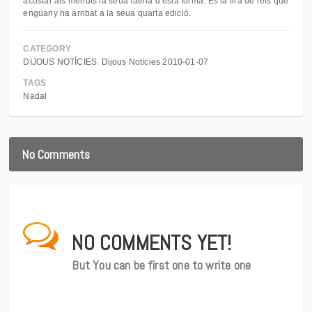
acostar als menuts la seua faena d’esta forma. És la fira de reis que
enguany ha arribat a la seua quarta edició.
CATEGORY
DIJOUS NOTÍCIES
Dijous Notícies 2010-01-07
TAGS
Nadal
No Comments
NO COMMENTS YET!
But You can be first one to write one