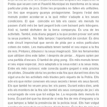
Pobla que veuen com el Pavelló Municipal es transforma en la seua
particular pista de jocs. Entre les propostes no falten els unflables.
Un lloc que enguany guanya protagonisme. Segons l’edat dels
menuts poden acostar-se a la què millor s’adapte a les seues
condicions. El que coincidix en tots els casos: els menuts ho
passen d’allò més be tant pegant bots com baixant pels tobogans.
Això si, també disfruten de la bona companyia. És una de les
activitats. També, esta diana gegant a la que poden provar sort amb
la seua punteria. No falta tampoc l’oportunitat de conduir. És dins
este circuit improvisat que servix de pista per a estos particulars
cotxes de rodes. Les manualitats tenen també el seu espai a la fira
de reis. Pintures, dibuixos i la seua imaginació. Són les ferramentes
que utilitzen dins este taller. I després de pintar… Alguns opten per
una partida d’escacs. O també de ping pong. Els més menuts tenen
el seu espai especial. Jocs adaptats a la seua edat i a la seua mida.
Entre els més curiosos: este conecta quatre gegant o esta piscina
de pilotes. Dissabte obria les portes esta fira que durant tres dies ha
sigut una de les activitats més triades pels xiquets de la Pobla. Ells
són els que millor coneixen els seus secrets i tenen els seus favorit.
Els que també ho veuen prou be: els pares. Durant estos dies, amb
ells els monitors de la fira són també els seus companys de joc i els
encarregats de vore que tot estiga be. La resposta dels menuts és
bona. És part del que ha donat de si esta fira de reis d’enguany a la
que tampoc a faltat la presència de la policia local. Ells han volgut