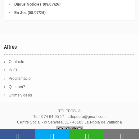
Dijous Notícies (09/07/26)
En Joc (08/07/26)
Altres
Contacte
INICI
Programació
Qui som?
Últims vídeos
TELEPOBLA
Telf. 674 64 95 17 - telepobla@gmail.com
Centre Social - c/ Senyera, 31 - 46185 La Pobla de Vallbona