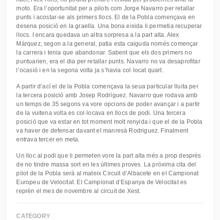
moto. Era l’oportunitat per a pilots com Jorge Navarro per retallar
punts i acostar-se als primers llocs. El de la Pobla començava en
desena posició en la graella. Una bona eixida li permetia recuperar
llocs. I encara quedava un altra sorpresa a la part alta. Alex
Màrquez, segon a la general, patia esta caiguda només començar
la carrera i tenia que abandonar. Sabent que els dos primers no
puntuarien, era el dia per retallar punts. Navarro no va desaprofitar
l’ocasió i en la segona volta ja s’havia col·locat quart.
A partir d’ací el de la Pobla començava la seua particular lluita per
la tercera posició amb Josep Rodríguez. Navarro que rodava amb
un temps de 35 segons va vore opcions de poder avançar i a partir
de la vuitena volta es col·locava en llocs de podi. Una tercera
posició que va estar en tot moment molt renyida i que el de la Pobla
va haver de defensar davant el manresà Rodriguez. Finalment
entrava tercer en meta.
Un lloc al podi que li permeten vore la part alta més a prop després
de no tindre massa sort en les últimes proves. La pròxima cita del
pilot de la Pobla serà al mateix Circuit d’Albacete en el Campionat
Europeu de Velocitat. El Campionat d’Espanya de Velocitat es
reprèn el mes de novembre al circuit de Xest.
CATEGORY