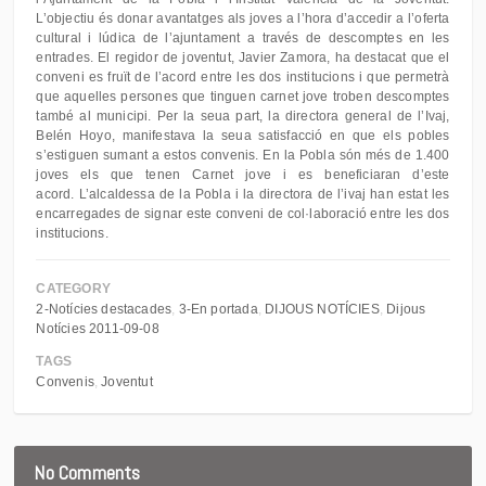
L’objectiu és donar avantatges als joves a l’hora d’accedir a l’oferta
cultural i lúdica de l’ajuntament a través de descomptes en les
entrades. El regidor de joventut, Javier Zamora, ha destacat que el
conveni es fruït de l’acord entre les dos institucions i que permetrà
que aquelles persones que tinguen carnet jove troben descomptes
també al municipi. Per la seua part, la directora general de l’Ivaj,
Belén Hoyo, manifestava la seua satisfacció en que els pobles
s’estiguen sumant a estos convenis. En la Pobla són més de 1.400
joves els que tenen Carnet jove i es beneficiaran d’este
acord. L’alcaldessa de la Pobla i la directora de l’ivaj han estat les
encarregades de signar este conveni de col·laboració entre les dos
institucions.
CATEGORY
2-Notícies destacades
3-En portada
DIJOUS NOTÍCIES
Dijous
Notícies 2011-09-08
TAGS
Convenis
Joventut
No Comments