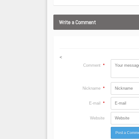
Write a Comment
<
Comment
*
Nickname
*
E-mail
*
Website