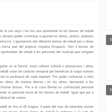
 fa uns anys i ha vist una oportunitat en les borses de treball
 dimarts poden començar a apuntar-se obrers, pintors, jardiners
T
trucció. L’ajuntament obri diferents borses de treball per a obres
ia forma part del projecte Impulsa Ocupació. Són 5 borses de
 oportunitats de treball a les persones del municipi que estiguen
guitat en el Servef, estar cobrant subsidi o prestacions i altres
 treball seran de caràcter temporal per beneficiar al major número
lorant la puntuació de cada aspirant. Per poder contractar a més
les obres de manera directa i en les altres, demanarà a les
d’estes borses. Per a la casa Bernal es contractarà personal
T
rals el personal eixirà de les borses de treball. Igual que per a
delació de carrers.
eball és fins el 29 d’agost. A partir del mes de setembre eixiran
ó i les bases d’esta borsa de treball la trobaran a la web de