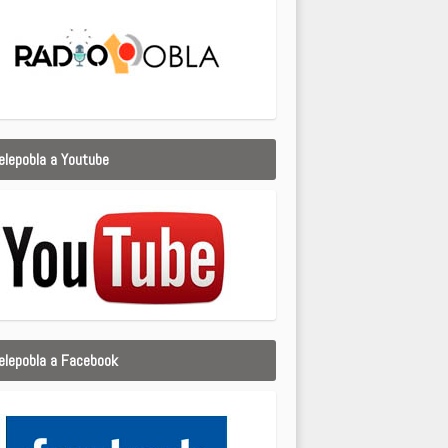
elepobla a Youtube
elepobla a Facebook