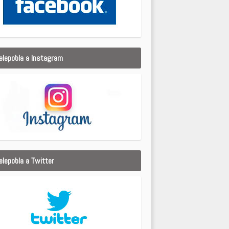
elepobla a Instagram
elepobla a Twitter