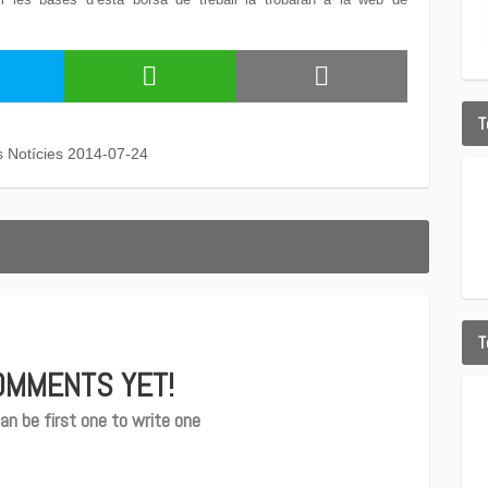
T
s Notícies 2014-07-24
T
OMMENTS YET!
an be first one to write one