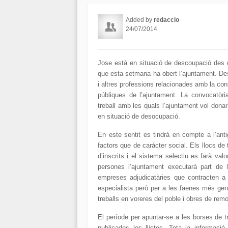
Added by
redaccio
24/07/2014
Jose està en situació de descoupació des de
que esta setmana ha obert l’ajuntament. Des
i altres professions relacionades amb la cons
públiques de l’ajuntament. La convocatòr
treball amb les quals l’ajuntament vol donar
en situació de desocupació.
En este sentit es tindrà en compte a l’anti
factors que de caràcter social. Els llocs de
d’inscrits i el sistema selectiu es farà va
persones l’ajuntament executarà part de 
empreses adjudicatàries que contracten a 
especialista però per a les faenes més gene
treballs en voreres del poble i obres de remo
El període per apuntar-se a les borses de tr
publicades les llistes. Tota la informaci