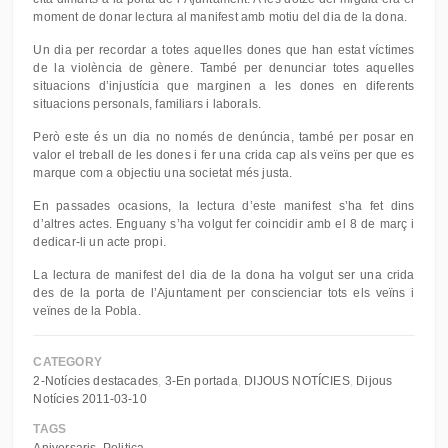
moment de donar lectura al manifest amb motiu del dia de la dona.
Un dia per recordar a totes aquelles dones que han estat víctimes
de la violència de gènere. També per denunciar totes aquelles
situacions d’injustícia que marginen a les dones en diferents
situacions personals, familiars i laborals.
Però este és un dia no només de denúncia, també per posar en
valor el treball de les dones i fer una crida cap als veïns per que es
marque com a objectiu una societat més justa.
En passades ocasions, la lectura d’este manifest s’ha fet dins
d’altres actes. Enguany s’ha volgut fer coincidir amb el 8 de març i
dedicar-li un acte propi.
La lectura de manifest del dia de la dona ha volgut ser una crida
des de la porta de l’Ajuntament per conscienciar tots els veïns i
veïnes de la Pobla.
CATEGORY
2-Notícies destacades
3-En portada
DIJOUS NOTÍCIES
Dijous
Notícies 2011-03-10
TAGS