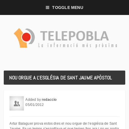
TOGGLE MENU
NOU ORGUE A L'ESGLÉSIA DE SANT JAUME APÒSTOL
Added by
redaccio
05/01/2012
Artur Balaguer prova estos dies el nou orgue de l’església de Sant
Jaume. Fa un temps s’espatllava el que tenien fins ara i no es podia