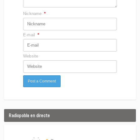
Nickname
*
E-mail
*
Website
Radiopobla en directe