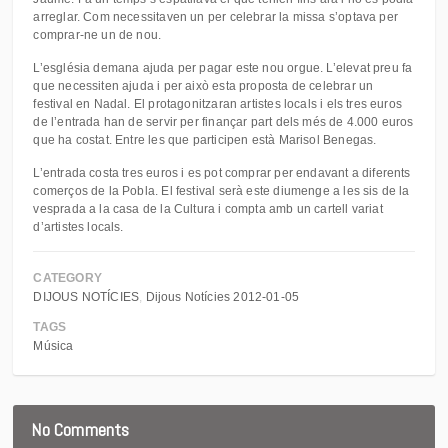
arreglar. Com necessitaven un per celebrar la missa s’optava per
comprar-ne un de nou.
L’església demana ajuda per pagar este nou orgue. L’elevat preu fa
que necessiten ajuda i per això esta proposta de celebrar un
festival en Nadal. El protagonitzaran artistes locals i els tres euros
de l’entrada han de servir per finançar part dels més de 4.000 euros
que ha costat. Entre les que participen està Marisol Benegas.
L’entrada costa tres euros i es pot comprar per endavant a diferents
comerços de la Pobla. El festival serà este diumenge a les sis de la
vesprada a la casa de la Cultura i compta amb un cartell variat
d’artistes locals.
CATEGORY
DIJOUS NOTÍCIES
Dijous Notícies 2012-01-05
TAGS
Música
No Comments