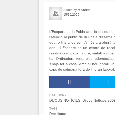
Added by
redaccio
15/10/2009
L’Ecoparc de la Pobla amplia el seu hora
l’atenció al públic de dilluns a dissabte
quatre fins a les set. A més ara obrirà t
dos. L’Ecoparc es un centre de recolli
residus com paper, vidre, metall o roba 
ha. Ordinadors vells, electrodomèstics, 
s’haja fet a casa. Amb el nou horari vol 
caps de setmana fora de l’horari laboral.
CATEGORY
DIJOUS NOTÍCIES
Dijous Notícies 200
TAGS
Reciclatge