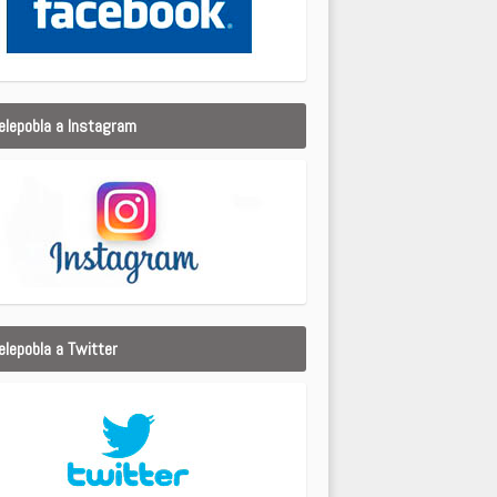
elepobla a Instagram
elepobla a Twitter