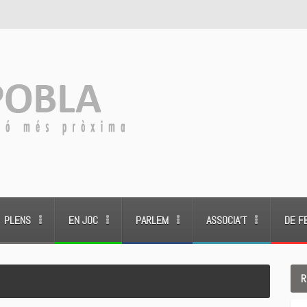
PLENS
EN JOC
PARLEM
ASSOCIA’T
DE F
R