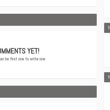
T
OMMENTS YET!
an be first one to write one
T