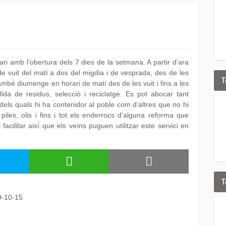
ri amb l’obertura dels 7 dies de la setmana. A partir d’ara
 de vuit del matí a dos del migdia i de vesprada, des de les
T
ambé diumenge en horari de matí des de les vuit i fins a les
da de residus, selecció i reciclatge. Es pot abocar tant
dels quals hi ha contenidor al poble com d’altres que no hi
piles, olis i fins i tot els enderrocs d’alguna reforma que
facilitar així que els veïns puguen utilitzar este servici en
T
9-10-15