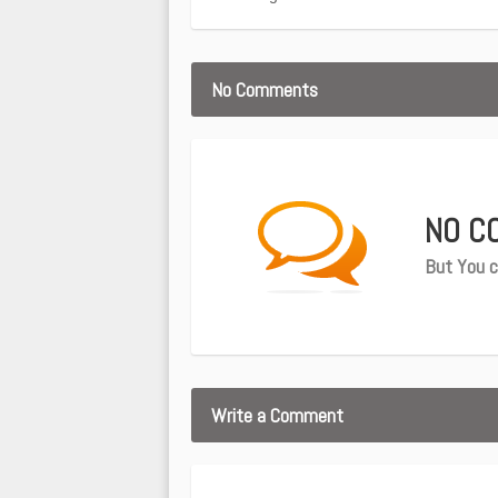
No Comments
NO C
But You c
Write a Comment