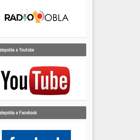
elepobla a Youtube
elepobla a Facebook