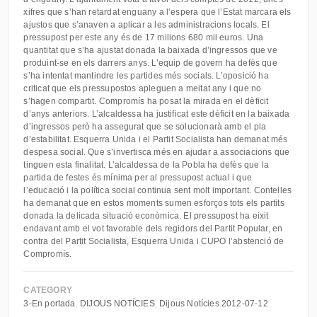
xifres que s’han retardat enguany a l’espera que l’Estat marcara els
ajustos que s’anaven a aplicar a les administracions locals. El
pressupost per este any és de 17 milions 680 mil euros. Una
quantitat que s’ha ajustat donada la baixada d’ingressos que ve
produint-se en els darrers anys. L’equip de govern ha defès que
s’ha intentat mantindre les partides més socials. L’oposició ha
criticat que els pressupostos apleguen a meitat any i que no
s’hagen compartit. Compromís ha posat la mirada en el dèficit
d’anys anteriors. L’alcaldessa ha justificat este dèficit en la baixada
d’ingressos però ha assegurat que se solucionarà amb el pla
d’estabilitat. Esquerra Unida i el Partit Socialista han demanat més
despesa social. Que s’invertisca més en ajudar a associacions que
tinguen esta finalitat. L’alcaldessa de la Pobla ha defès que la
partida de festes és mínima per al pressupost actual i que
l’educació i la política social continua sent molt important. Contelles
ha demanat que en estos moments sumen esforços tots els partits
donada la delicada situació econòmica. El pressupost ha eixit
endavant amb el vot favorable dels regidors del Partit Popular, en
contra del Partit Socialista, Esquerra Unida i CUPO l’abstenció de
Compromís.
CATEGORY
3-En portada
DIJOUS NOTÍCIES
Dijous Notícies 2012-07-12