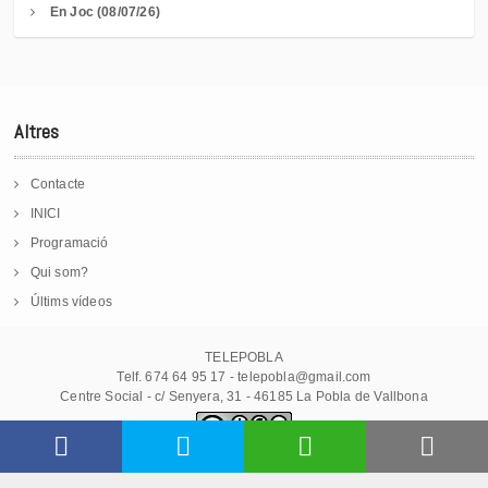
En Joc (08/07/26)
Altres
Contacte
INICI
Programació
Qui som?
Últims vídeos
TELEPOBLA
Telf. 674 64 95 17 - telepobla@gmail.com
Centre Social - c/ Senyera, 31 - 46185 La Pobla de Vallbona