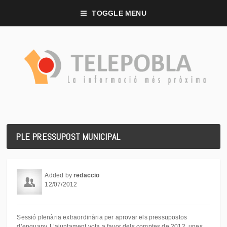
TOGGLE MENU
PLE PRESSUPOST MUNICIPAL
Added by
redaccio
12/07/2012
Sessió plenària extraordinària per aprovar els pressupostos
d’enguany. L’ajuntament vota a favor dels comptes de 2012, unes