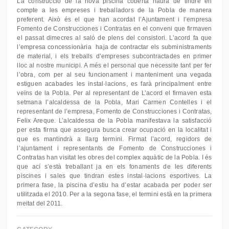
La construcció de la nova piscina coberta haurà de tindre en
compte a les empreses i treballadors de la Pobla de manera
preferent. Això és el que han acordat l’Ajuntament i l’empresa
Fomento de Construcciones i Contratas en el conveni que firmaven
el passat dimecres al saló de plens del consistori. L’acord fa que
l’empresa concessionària haja de contractar els subministraments
de material, i els treballs d’empreses subcontractades en primer
lloc al nostre municipi. A més el personal que necessite tant per fer
l’obra, com per al seu funcionament i manteniment una vegada
estiguen acabades les instal·lacions, es farà principalment entre
veïns de la Pobla. Per al representant de L’acord el firmaven esta
setmana l’alcaldessa de la Pobla, Mari Carmen Contelles i el
representant de l’empresa, Fomento de Construcciones i Contratas,
Felix Areque. L’alcaldessa de la Pobla manifestava la satisfacció
per esta firma que assegura busca crear ocupació en la localitat i
que es mantindrà a llarg termini. Firmat l’acord, regidors de
l’ajuntament i representants de Fomento de Construcciones i
Contratas han visitat les obres del complex aquàtic de la Pobla. I és
que ací s’està treballant ja en els fonaments de les diferents
piscines i sales que tindran estes instal·lacions esportives. La
primera fase, la piscina d’estiu ha d’estar acabada per poder ser
utilitzada el 2010. Per a la segona fase, el termini està en la primera
meitat del 2011.