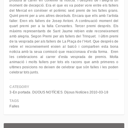
produïa al carrer en conèixer la notícia. I després de l’alegria un
moment de decepció. Era el que es va poder vore entre els fallers
del Mercat en conèixer el polèmic sext premi de les falles grans.
Quint premi per a uns altres decebuts. Encara que ells amb l’artista
faller. Eren els fallers de Josep Antoni. A continuació moment del
quart premi per a la falla Cervantes. Tercer premi després. Els
màxims representants de Sant Jaume rebien este reconeixement
amb alegria. Segon Premi per als fallers del Trinquet. I últim premi
de la vesprada per als fallers de La Plaça de l’Hort. Que després de
rebre el reconeixement eixien al balcó i compartien esta bona
noticia amb la seua comissió que reaccionava d’esta forma. Eren
les celebracions al carrer d’esta vesprada de premis. Molta
animació i molts fallers per tots els racons que amb primeres o
ultimes posicions no deixen de celebrar que són falles i les poden
celebrar tots junts.
CATEGORY
3-En portada
DIJOUS NOTÍCIES
Dijous Notícies 2010-03-18
TAGS
Falles