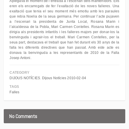
Aplegava el moment de l’entrada a l’escenari dels mantenidors. Ells
eren els encarregats de fer l’exaltació de les noves falleres. Una
exaltació que tenia el seu moment més emotiu amb les paraules
que rebia Noelia de la seua germana. Per continuar l’acte pujaven
a l’escenari la presidenta de Junta Local, Rosana Marin i
l’alcaldessa de la Pobla, Mari Carmen Contelles. Rosana Marin es
dirigia als presidents infantils i les falleres majors per donar-los la
benvinguda i agrair-los el treball. Mari Carmen Contelles, per la
seua part, destacava el treball que han fet durant els 30 anys de la
falla les diferents directives que han passat. Amb este acte es
donava la benvinguda a les representants de 2010 de la Falla
Josep Antoni.
CATEGORY
DIJOUS NOTÍCIES
Dijous Notícies 2010-02-04
TAGS
Falles
No Comments