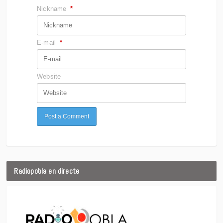
Nickname
*
E-mail
*
Website
Radiopobla en directe