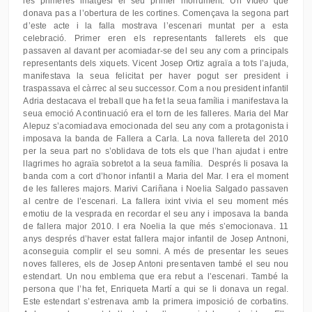
les primeres imatgesi el seu primer monument. Un vídeo que
donava pas a l’obertura de les cortines. Començava la segona part
d’este acte i la falla mostrava l’escenari muntat per a esta
celebració. Primer eren els representants fallerets els que
passaven al davant per acomiadar-se del seu any com a principals
representants dels xiquets. Vicent Josep Ortiz agraïa a tots l’ajuda,
manifestava la seua felicitat per haver pogut ser president i
traspassava el càrrec al seu successor. Com a nou president infantil
Adria destacava el treball que ha fet la seua família i manifestava la
seua emoció A continuació era el torn de les falleres. Maria del Mar
Alepuz s’acomiadava emocionada del seu any com a protagonista i
imposava la banda de Fallera a Carla. La nova fallereta del 2010
per la seua part no s’oblidava de tots els que l’han ajudat i entre
llagrimes ho agraïa sobretot a la seua família. Després li posava la
banda com a cort d’honor infantil a Maria del Mar. I era el moment
de les falleres majors. Marivi Cariñana i Noelia Salgado passaven
al centre de l’escenari. La fallera ixint vivia el seu moment més
emotiu de la vesprada en recordar el seu any i imposava la banda
de fallera major 2010. I era Noelia la que més s’emocionava. 11
anys després d’haver estat fallera major infantil de Josep Antnoni,
aconseguia complir el seu somni. A més de presentar les seues
noves falleres, els de Josep Antoni presentaven també el seu nou
estendart. Un nou emblema que era rebut a l’escenari. També la
persona que l’ha fet, Enriqueta Martí a qui se li donava un regal.
Este estendart s’estrenava amb la primera imposició de corbatins.