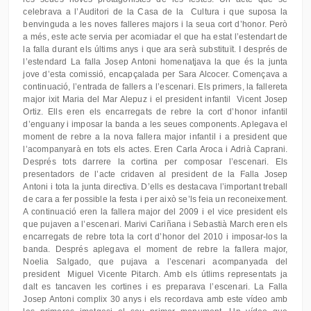
celebrava a l’Auditori de la Casa de la Cultura i que suposa la
benvinguda a les noves falleres majors i la seua cort d’honor. Però
a més, este acte servia per acomiadar el que ha estat l’estendart de
la falla durant els últims anys i que ara serà substituït. I després de
l’estendard La falla Josep Antoni homenatjava la que és la junta
jove d’esta comissió, encapçalada per Sara Alcocer. Començava a
continuació, l’entrada de fallers a l’escenari. Els primers, la fallereta
major ixit Maria del Mar Alepuz i el president infantil Vicent Josep
Ortiz. Ells eren els encarregats de rebre la cort d’honor infantil
d’enguany i imposar la banda a les seues components. Aplegava el
moment de rebre a la nova fallera major infantil i a president que
l’acompanyarà en tots els actes. Eren Carla Aroca i Adrià Caprani.
Després tots darrere la cortina per composar l’escenari. Els
presentadors de l’acte cridaven al president de la Falla Josep
Antoni i tota la junta directiva. D’ells es destacava l’important treball
de cara a fer possible la festa i per això se’ls feia un reconeixement.
A continuació eren la fallera major del 2009 i el vice president els
que pujaven a l’escenari. Marivi Cariñana i Sebastià March eren els
encarregats de rebre tota la cort d’honor del 2010 i imposar-los la
banda. Després aplegava el moment de rebre la fallera major,
Noelia Salgado, que pujava a l’escenari acompanyada del
president Miguel Vicente Pitarch. Amb els útlims representats ja
dalt es tancaven les cortines i es preparava l’escenari. La Falla
Josep Antoni complix 30 anys i els recordava amb este vídeo amb