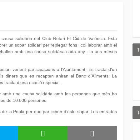
 causa solidària del Club Rotari El Cid de València. Esta
rer un sopar solidari per replegar fons i col·laborar amb el
T
treballen amb una causa solidària cada any i fa uns mesos
stan venent participacions a l’Ajuntament. Es tracta d’un
Els diners que es recapten aniran al Banc d’Aliments. La
s tracta d’una ocasió especial.
buir amb una causa solidària amb les persones que més ho
 més de 10.000 persones.
de la Pobla per que participen d’este sopar. Les entrades
T