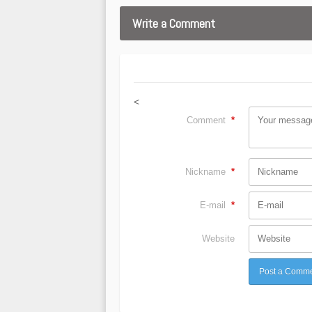
Write a Comment
<
Comment
*
Nickname
*
E-mail
*
Website