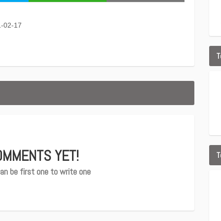
1-02-17
T
OMMENTS YET!
T
an be first one to write one