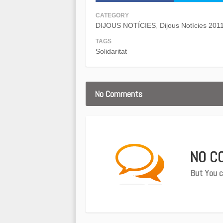
CATEGORY
DIJOUS NOTÍCIES
Dijous Notícies 201
TAGS
Solidaritat
No Comments
NO C
But You c