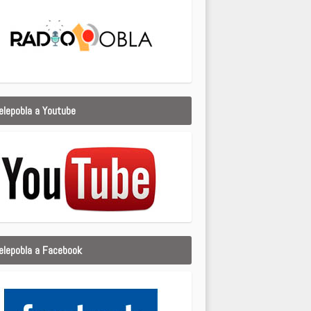
elepobla a Youtube
elepobla a Facebook