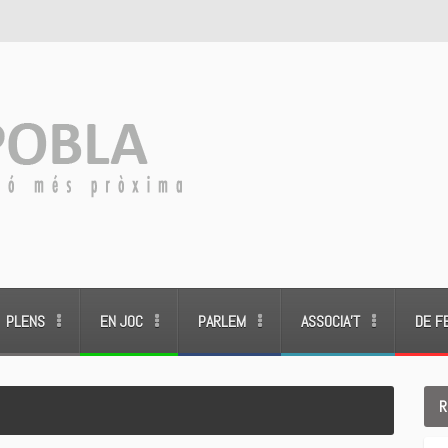
PLENS
EN JOC
PARLEM
ASSOCIA’T
DE F
R