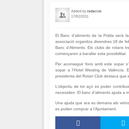
Added by
redaccio
17/02/2011
El Banc d’aliments de la Pobla serà la
associació organitza divendres 18 de feb
Banc d’Aliments. Els clubs de rotaris 
començaren a barallar esta possibilitat.
Per aconseguir fons amb este sopar s’e
sopar a l’Hotel Westing de València. 
presidenta del Rotari Club destaca que e
L’objectiu de tot açò es poder contri
necessiten. El banc d’aliments ajuda a
Una ajuda que ara es demana als veïns 
es poden comprar a l’Ajuntament.