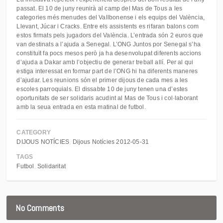
passat. El 10 de juny reunirà al camp del Mas de Tous a les
categories més menudes del Vallbonense i els equips del València,
Llevant, Júcar i Cracks. Entre els assistents es rifaran balons com
estos firmats pels jugadors del València. L’entrada són 2 euros que
van destinats a l’ajuda a Senegal. L’ONG Juntos por Senegal s’ha
constituït fa pocs mesos però ja ha desenvolupat diferents accions
d’ajuda a Dakar amb l’objectiu de generar treball allí. Per al qui
estiga interessat en formar part de l’ONG hi ha diferents maneres
d’ajudar. Les reunions són el primer dijous de cada mes a les
escoles parroquials. El dissabte 10 de juny tenen una d’estes
oportunitats de ser solidaris acudint al Mas de Tous i col·laborant
amb la seua entrada en esta matinal de futbol.
CATEGORY
DIJOUS NOTÍCIES
Dijous Notícies 2012-05-31
TAGS
Futbol
Solidaritat
No Comments