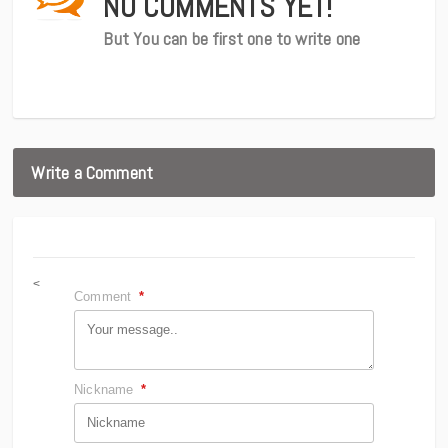
NO COMMENTS YET!
But You can be first one to write one
Write a Comment
<
Comment
*
Nickname
*