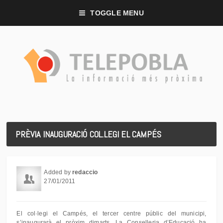
TOGGLE MENU
PRÈVIA INAUGURACIÓ COL.LEGI EL CAMPÉS
Added by
redaccio
27/01/2011
El col·legi el Campés, el tercer centre públic del municipi,
s’inaugurarà el pròxim dimarts. La Conselleria d’Educació ha