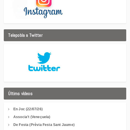
Telepobla a Twitter
Últims vídeos
En Joc (22/07/26)
Associa’t (Veneçuela)
De Festa (Prèvia Festa Sant Jaume)