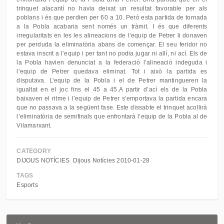
trinquet alacantí no havia deixat un resultat favorable per als
poblans i és que perdien per 60 a 10. Però esta partida de tornada
a la Pobla acabaria sent només un tràmit. I és que diferents
irregularitats en les les alineacions de l’equip de Petrer li donaven
per perduda la eliminatòria abans de començar. El seu feridor no
estava inscrit a l’equip i per tant no podia jugar ni allí, ni ací. Els de
la Pobla havien denunciat a la federació l’alineació indeguda i
l’equip de Petrer quedava eliminat. Tot i això la partida es
disputava. L’equip de la Pobla i el de Petrer mantingueren la
igualtat en el joc fins el 45 a 45.A partir d’ací els de la Pobla
baixaven el ritme i l’equip de Petrer s’emportava la partida encara
que no passava a la següent fase. Este dissabte el trinquet acollirà
l’eliminatòria de semifinals que enfrontarà l’equip de la Pobla al de
Vilamarxant.
CATEGORY
DIJOUS NOTÍCIES
Dijous Notícies 2010-01-28
TAGS
Esports