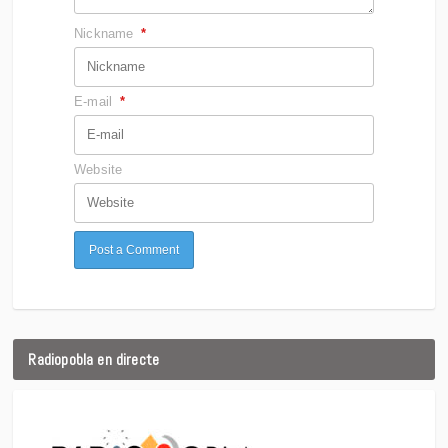
Nickname
*
E-mail
*
Website
Radiopobla en directe