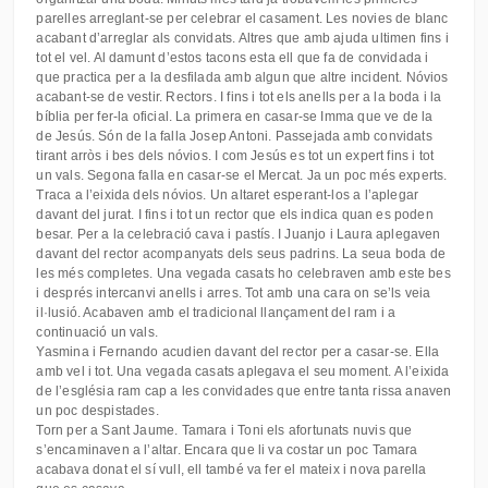
parelles arreglant-se per celebrar el casament. Les novies de blanc
acabant d’arreglar als convidats. Altres que amb ajuda ultimen fins i
tot el vel. Al damunt d’estos tacons esta ell que fa de convidada i
que practica per a la desfilada amb algun que altre incident. Nóvios
acabant-se de vestir. Rectors. I fins i tot els anells per a la boda i la
bíblia per fer-la oficial. La primera en casar-se Imma que ve de la
de Jesús. Són de la falla Josep Antoni. Passejada amb convidats
tirant arròs i bes dels nóvios. I com Jesús es tot un expert fins i tot
un vals. Segona falla en casar-se el Mercat. Ja un poc més experts.
Traca a l’eixida dels nóvios. Un altaret esperant-los a l’aplegar
davant del jurat. I fins i tot un rector que els indica quan es poden
besar. Per a la celebració cava i pastís. I Juanjo i Laura aplegaven
davant del rector acompanyats dels seus padrins. La seua boda de
les més completes. Una vegada casats ho celebraven amb este bes
i després intercanvi anells i arres. Tot amb una cara on se’ls veia
il·lusió. Acabaven amb el tradicional llançament del ram i a
continuació un vals.
Yasmina i Fernando acudien davant del rector per a casar-se. Ella
amb vel i tot. Una vegada casats aplegava el seu moment. A l’eixida
de l’església ram cap a les convidades que entre tanta rissa anaven
un poc despistades.
Torn per a Sant Jaume. Tamara i Toni els afortunats nuvis que
s’encaminaven a l’altar. Encara que li va costar un poc Tamara
acabava donat el sí vull, ell també va fer el mateix i nova parella