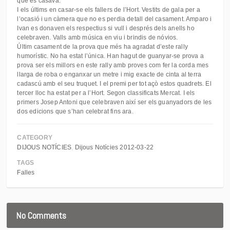
que es casava.
I els últims en casar-se els fallers de l’Hort. Vestits de gala per a
l’ocasió i un càmera que no es perdia detall del casament. Amparo i
Ivan es donaven els respectius si vull i després dels anells ho
celebraven. Valls amb música en viu i brindis de nóvios.
Últim casament de la prova que més ha agradat d’este rally
humorístic. No ha estat l’única. Han hagut de guanyar-se prova a
prova ser els millors en este rally amb proves com fer la corda mes
llarga de roba o enganxar un metre i mig exacte de cinta al terra
cadascú amb el seu truquet. I el premi per tot açò estos quadrets. El
tercer lloc ha estat per a l’Hort. Segon classificats Mercat. I els
primers Josep Antoni que celebraven així ser els guanyadors de les
dos edicions que s’han celebrat fins ara.
CATEGORY
DIJOUS NOTÍCIES
Dijous Notícies 2012-03-22
TAGS
Falles
No Comments