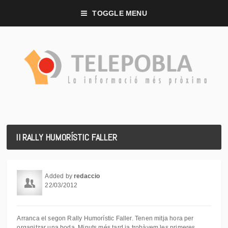
TOGGLE MENU
II RALLY HUMORÍSTIC FALLER
Added by
redaccio
22/03/2012
Arranca el segon Rally Humorístic Faller. Tenen mitja hora per
organitzar una boda. Minuts més tard ja trobàvem les primeres