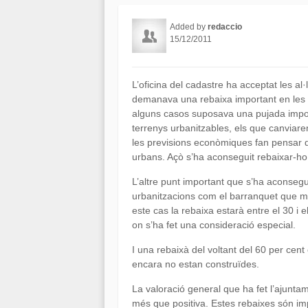
Added by
redaccio
15/12/2011
L’oficina del cadastre ha acceptat les a
demanava una rebaixa important en les v
alguns casos suposava una pujada import
terrenys urbanitzables, els que canviaren
les previsions econòmiques fan pensar 
urbans. Açò s’ha aconseguit rebaixar-ho 
L’altre punt important que s’ha aconsegui
urbanitzacions com el barranquet que mé
este cas la rebaixa estarà entre el 30 i 
on s’ha fet una consideració especial.
I una rebaixà del voltant del 60 per cen
encara no estan construïdes.
La valoració general que ha fet l’ajuntam
més que positiva. Estes rebaixes són imp