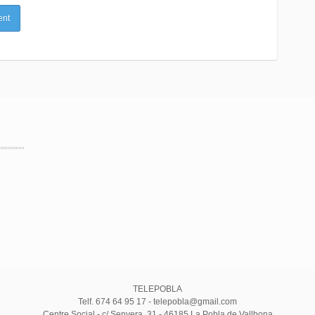
TELEPOBLA
Telf. 674 64 95 17 - telepobla@gmail.com
Centre Social - c/ Senyera, 31 - 46185 La Pobla de Vallbona