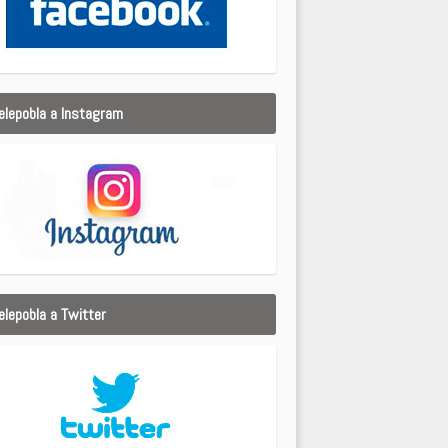
elepobla a Instagram
elepobla a Twitter