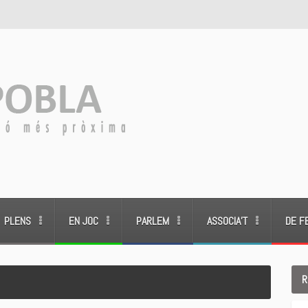
PLENS
EN JOC
PARLEM
ASSOCIA’T
DE F
R