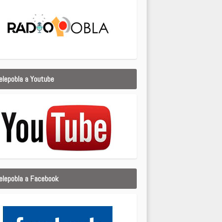
elepobla a Youtube
elepobla a Facebook