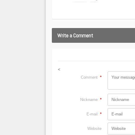
Write a Comment
<
Comment
*
Nickname
*
E-mail
*
Website