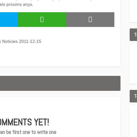
els pròxims anys.
T
s Notícies 2011-12-15
T
OMMENTS YET!
an be first one to write one