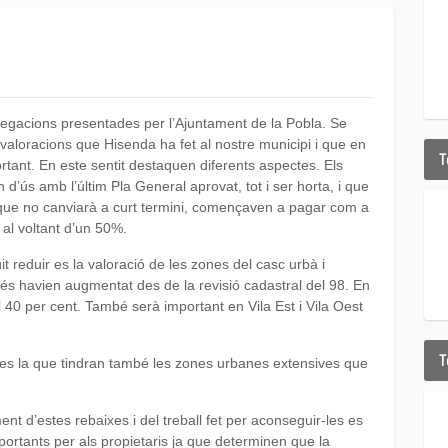
l·legacions presentades per l’Ajuntament de la Pobla. Se
aloracions que Hisenda ha fet al nostre municipi i que en
T
ant. En este sentit destaquen diferents aspectes. Els
 d’ús amb l’últim Pla General aprovat, tot i ser horta, i que
que no canviarà a curt termini, començaven a pagar com a
al voltant d’un 50%.
t reduir es la valoració de les zones del casc urbà i
s havien augmentat des de la revisió cadastral del 98. En
el 40 per cent. També serà important en Vila Est i Vila Oest
T
t es la que tindran també les zones urbanes extensives que
ent d’estes rebaixes i del treball fet per aconseguir-les es
ortants per als propietaris ja que determinen que la