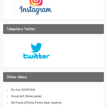
Telepobla a Twitter
Últims vídeos
En Joc (22/07/26)
Associa’t (Veneçuela)
De Festa (Prèvia Festa Sant Jaume)