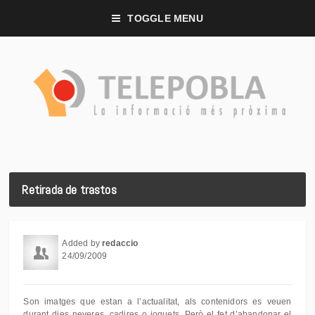
TOGGLE MENU
Retirada de trastos
Added by
redaccio
24/09/2009
Son imatges que estan a l’actualitat, als contenidors es veuen
durant dies neveres, cadires o joguets. Però el fet d’abandonar el