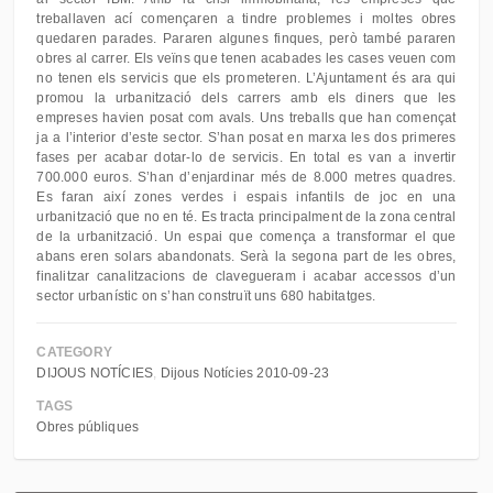
treballaven ací començaren a tindre problemes i moltes obres
quedaren parades. Pararen algunes finques, però també pararen
obres al carrer. Els veïns que tenen acabades les cases veuen com
no tenen els servicis que els prometeren. L’Ajuntament és ara qui
promou la urbanització dels carrers amb els diners que les
empreses havien posat com avals. Uns treballs que han començat
ja a l’interior d’este sector. S’han posat en marxa les dos primeres
fases per acabar dotar-lo de servicis. En total es van a invertir
700.000 euros. S’han d’enjardinar més de 8.000 metres quadres.
Es faran així zones verdes i espais infantils de joc en una
urbanització que no en té. Es tracta principalment de la zona central
de la urbanització. Un espai que comença a transformar el que
abans eren solars abandonats. Serà la segona part de les obres,
finalitzar canalitzacions de clavegueram i acabar accessos d’un
sector urbanístic on s’han construït uns 680 habitatges.
CATEGORY
DIJOUS NOTÍCIES
Dijous Notícies 2010-09-23
TAGS
Obres públiques