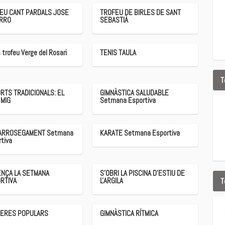
EU CANT PARDALS JOSE
TROFEU DE BIRLES DE SANT
RRO
SEBASTIÀ
s trofeu Verge del Rosari
TENIS TAULA
T
RTS TRADICIONALS: EL
GIMNÀSTICA SALUDABLE
 MIG
Setmana Esportiva
I ARROSEGAMENT Setmana
KARATE Setmana Esportiva
tiva
NÇA LA SETMANA
S'OBRI LA PISCINA D'ESTIU DE
T
RTIVA
L'ARGILA
ERES POPULARS
GIMNÀSTICA RÍTMICA