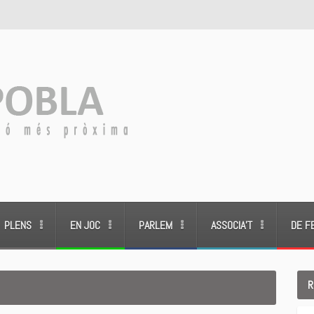
PLENS
EN JOC
PARLEM
ASSOCIA’T
DE F
R