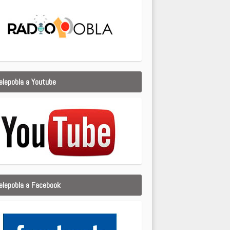
elepobla a Youtube
elepobla a Facebook