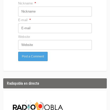
Nickname
*
E-mail
*
Website
Radiopobla en directe