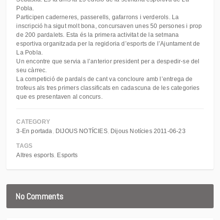
Pobla.
Participen caderneres, passerells, gafarrons i verderols. La
inscripció ha sigut molt bona, concursaven unes 50 persones i prop
de 200 pardalets. Esta és la primera activitat de la setmana
esportiva organitzada per la regidoria d’esports de l’Ajuntament de
La Pobla.
Un encontre que servia a l’anterior president per a despedir-se del
seu càrrec.
La competició de pardals de cant va concloure amb l’entrega de
trofeus als tres primers classificats en cadascuna de les categories
que es presentaven al concurs.
CATEGORY
3-En portada
DIJOUS NOTÍCIES
Dijous Notícies 2011-06-23
TAGS
Altres esports
Esports
No Comments