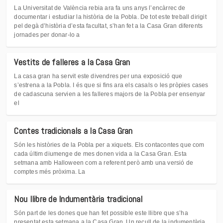
La Universitat de València rebia ara fa uns anys l’encàrrec de
documentar i estudiar la història de la Pobla. De tot este treball dirigit
pel degà d’història d’esta facultat, s’han fet a la Casa Gran diferents
jornades per donar-lo a
Vestits de falleres a la Casa Gran
La casa gran ha servit este divendres per una exposició que
s’estrena a la Pobla. I és que si fins ara els casals o les pròpies cases
de cadascuna servien a les falleres majors de la Pobla per ensenyar
el
Contes tradicionals a la Casa Gran
Són les històries de la Pobla per a xiquets. Els contacontes que com
cada últim diumenge de mes donen vida a la Casa Gran. Esta
setmana amb Halloween com a referent però amb una versió de
comptes més pròxima. La
Nou llibre de Indumentària tradicional
Són part de les dones que han fet possible este llibre que s’ha
presentat esta setmana a la Casa Gran. Un recull de la indumentària