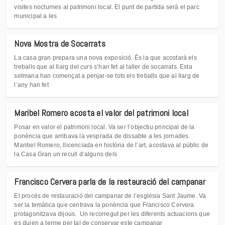
visites nocturnes al patrimoni local. El punt de partida serà el parc
municipal a les
Nova Mostra de Socarrats
La casa gran prepara una nova exposició. És la que acostarà els
treballs que al llarg del curs s’han fet al taller de socarrats. Esta
setmana han començat a penjar-se tots els treballs que al llarg de
l’any han fet
Maribel Romero acosta el valor del patrimoni local
Posar en valor el patrimoni local. Va ser l’objectiu principal de la
ponència que arribava la vesprada de dissabte a les jornades.
Maribel Romero, llicenciada en història de l’art, acostava al públic de
la Casa Gran un recull d’alguns dels
Francisco Cervera parla de la restauració del campanar
El procés de restauració del campanar de l’església Sant Jaume. Va
ser la temàtica que centrava la ponència que Francisco Cervera
protagonitzava dijous. Un recorregut per les diferents actuacions que
es duien a terme per tal de conservar este campanar