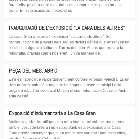
foren ells qui aportaren material i com sempre la resposta ha estat
bona. En esta ocasió són fotografies
INAUGURACIÓ DE L'EXPOSICIÓ “LA CARA DELS ALTRES”
La casa Gran presenta l’exposició “La cara dels altres”. Són
reproduccions de gravats dels segles divuit i déneu que ensenyen un
recull d’imatges de cultures d’arreu del món. Abans que existira la
fotografia, gravats com estos eren l’única manera de
PEÇA DEL MES, ABRIC
Este és l’abric que va pertànyer tinent coronel Alfonso Pelechá. És un
dels militars amb més rang que ha tingut el nostre municipi i esta
peça de roba l’ha cedida al Museu el seu nebot, José Ciurana. Amb
esta cessió
Exposició d'indumentaria a La Casa Gran
Moltes vegades identifiquem la roba tradicional valenciana només
amb el vestit de fallera i no és així. Amb esta exposició a la Casa
Gran pretén ensenyar que hi ha molta més varietat.I han estat elles,
les de l’Associació Cultural de