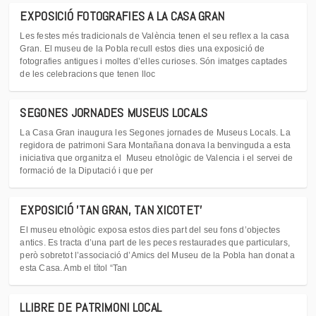
EXPOSICIÓ FOTOGRAFIES A LA CASA GRAN
Les festes més tradicionals de València tenen el seu reflex a la casa
Gran. El museu de la Pobla recull estos dies una exposició de
fotografies antigues i moltes d’elles curioses. Són imatges captades
de les celebracions que tenen lloc
SEGONES JORNADES MUSEUS LOCALS
La Casa Gran inaugura les Segones jornades de Museus Locals. La
regidora de patrimoni Sara Montañana donava la benvinguda a esta
iniciativa que organitza el Museu etnològic de Valencia i el servei de
formació de la Diputació i que per
EXPOSICIÓ 'TAN GRAN, TAN XICOTET'
El museu etnològic exposa estos dies part del seu fons d’objectes
antics. Es tracta d’una part de les peces restaurades que particulars,
però sobretot l’associació d’Amics del Museu de la Pobla han donat a
esta Casa. Amb el títol “Tan
LLIBRE DE PATRIMONI LOCAL