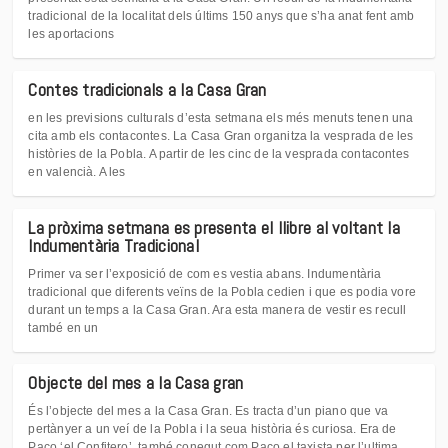
tradicional de la localitat dels últims 150 anys que s’ha anat fent amb
les aportacions
Contes tradicionals a la Casa Gran
en les previsions culturals d’esta setmana els més menuts tenen una
cita amb els contacontes. La Casa Gran organitza la vesprada de les
històries de la Pobla. A partir de les cinc de la vesprada contacontes
en valencià. A les
La pròxima setmana es presenta el llibre al voltant la
Indumentària Tradicional
Primer va ser l’exposició de com es vestia abans. Indumentària
tradicional que diferents veïns de la Pobla cedien i que es podia vore
durant un temps a la Casa Gran. Ara esta manera de vestir es recull
també en un
Objecte del mes a la Casa gran
És l’objecte del mes a la Casa Gran. Es tracta d’un piano que va
pertànyer a un veí de la Pobla i la seua història és curiosa. Era de
Paco ‘el Confitero’, també conegut com Paco el taxista per l’ultima