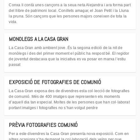
Conxa li contà unes cançons a la seua neta Alejandra i ara forma part
del llibre de patrimoni local. Conillets amagar, el Joan Petit i la Lluna
la pruna. Són cançons que les persones majors coneixen de tota la
vida.
MONOLEGS A LA CASA GRAN
La Casa Gran amb ambient jove. És la segona edició de la nit de
monòlegs i des del primer moment el públic ha respost bé. El regidor
de joventut destacava que la iniciativa es va posar en marxa l’estiu
passat
EXPOSICIÓ DE FOTOGRAFIES DE COMUNIÓ
La Casa Gran exposa des de divendres esta col·lecció de fotografies
de comunió. Més de 400 imatges que representen els moments
d’aquell dia tan especial. Moltes de les persones que han col·laborat
portant imatges i fotografies no s’han volgut perdre
PRÈVIA FOTOGRAFIES COMUNIÓ
Per a este divendres la Casa Gran presenta nova exposició. Com en
altres ocasions s’ha demanat la col·laboració dels veïns per que