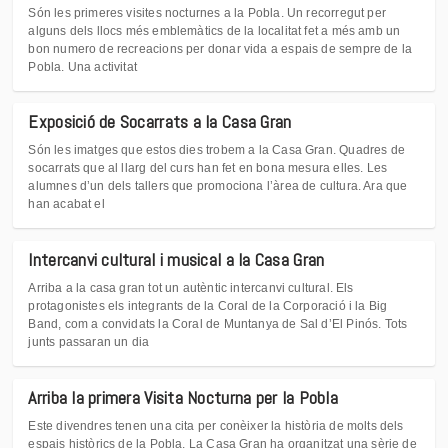
Són les primeres visites nocturnes a la Pobla. Un recorregut per
alguns dels llocs més emblemàtics de la localitat fet a més amb un
bon numero de recreacions per donar vida a espais de sempre de la
Pobla. Una activitat
Exposició de Socarrats a la Casa Gran
Són les imatges que estos dies trobem a la Casa Gran. Quadres de
socarrats que al llarg del curs han fet en bona mesura elles. Les
alumnes d’un dels tallers que promociona l’àrea de cultura. Ara que
han acabat el
Intercanvi cultural i musical a la Casa Gran
Arriba a la casa gran tot un autèntic intercanvi cultural. Els
protagonistes els integrants de la Coral de la Corporació i la Big
Band, com a convidats la Coral de Muntanya de Sal d’El Pinós. Tots
junts passaran un dia
Arriba la primera Visita Nocturna per la Pobla
Este divendres tenen una cita per conèixer la història de molts dels
espais històrics de la Pobla. La Casa Gran ha organitzat una sèrie de