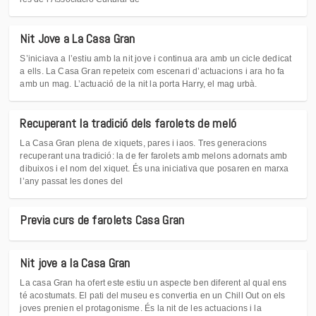
Nit Jove a La Casa Gran
S’iniciava a l’estiu amb la nit jove i continua ara amb un cicle dedicat
a ells. La Casa Gran repeteix com escenari d’actuacions i ara ho fa
amb un mag. L’actuació de la nit la porta Harry, el mag urbà.
Recuperant la tradició dels farolets de meló
La Casa Gran plena de xiquets, pares i iaos. Tres generacions
recuperant una tradició: la de fer farolets amb melons adornats amb
dibuixos i el nom del xiquet. És una iniciativa que posaren en marxa
l’any passat les dones del
Previa curs de farolets Casa Gran
Nit jove a la Casa Gran
La casa Gran ha ofert este estiu un aspecte ben diferent al qual ens
té acostumats. El pati del museu es convertia en un Chill Out on els
joves prenien el protagonisme. És la nit de les actuacions i la