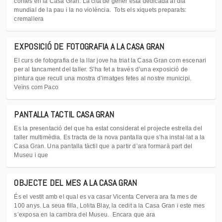
contes en la Casa Gran. La cita de gener està dedicada al dia
mundial de la pau i la no violència. Tots els xiquets preparats:
cremallera
EXPOSICIÓ DE FOTOGRAFIA A LA CASA GRAN
El curs de fotografia de la llar jove ha triat la Casa Gran com escenari
per al tancament del taller. S’ha fet a través d’una exposició de
pintura que recull una mostra d’imatges fetes al nostre municipi.
Veïns com Paco
PANTALLA TACTIL CASA GRAN
Es la presentació del que ha estat considerat el projecte estrella del
taller multimèdia. Es tracta de la nova pantalla que s’ha instal·lat a la
Casa Gran. Una pantalla tàctil que a partir d’ara formarà part del
Museu i que
OBJECTE DEL MES A LA CASA GRAN
És el vestit amb el qual es va casar Vicenta Cervera ara fa mes de
100 anys. La seua filla, Lolita Blay, la cedit a la Casa Gran i este mes
s’exposa en la cambra del Museu. Encara que ara