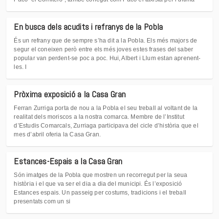
En busca dels acudits i refranys de la Pobla
És un refrany que de sempre s’ha dit a la Pobla. Els més majors de
segur el coneixen però entre els més joves estes frases del saber
popular van perdent-se poc a poc. Hui, Albert i Llum estan aprenent-
les. I
Pròxima exposició a la Casa Gran
Ferran Zurriga porta de nou a la Pobla el seu treball al voltant de la
realitat dels moriscos a la nostra comarca. Membre de l’Institut
d’Estudis Comarcals, Zurriaga participava del cicle d’història que el
mes d’abril oferia la Casa Gran.
Estances-Espais a la Casa Gran
Són imatges de la Pobla que mostren un recorregut per la seua
història i el que va ser el dia a dia del municipi. És l’exposició
Estances espais. Un passeig per costums, tradicions i el treball
presentats com un si