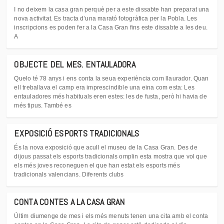
I no deixem la casa gran perquè per a este dissabte han preparat una
nova activitat. Es tracta d’una marató fotogràfica per la Pobla. Les
inscripcions es poden fer a la Casa Gran fins este dissabte a les deu.
A
OBJECTE DEL MES. ENTAULADORA
Quelo té 78 anys i ens conta la seua experiència com llaurador. Quan
ell treballava el camp era imprescindible una eina com esta: Les
entauladores més habituals eren estes: les de fusta, però hi havia de
més tipus. També es
EXPOSICIÓ ESPORTS TRADICIONALS
És la nova exposició que acull el museu de la Casa Gran. Des de
dijous passat els esports tradicionals omplin esta mostra que vol que
els més joves reconeguen el que han estat els esports més
tradicionals valencians. Diferents clubs
CONTA CONTES A LA CASA GRAN
Últim diumenge de mes i els més menuts tenen una cita amb el conta