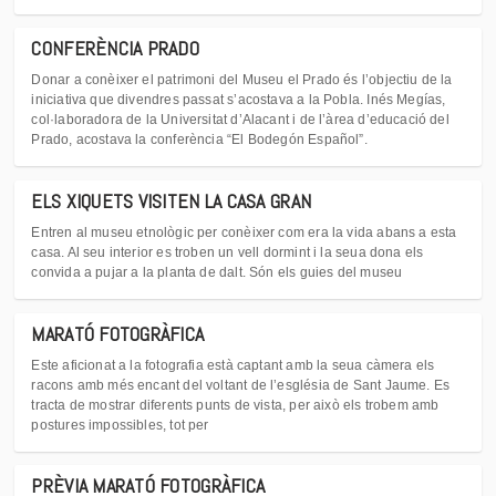
CONFERÈNCIA PRADO
Donar a conèixer el patrimoni del Museu el Prado és l’objectiu de la
iniciativa que divendres passat s’acostava a la Pobla. Inés Megías,
col·laboradora de la Universitat d’Alacant i de l’àrea d’educació del
Prado, acostava la conferència “El Bodegón Español”.
ELS XIQUETS VISITEN LA CASA GRAN
Entren al museu etnològic per conèixer com era la vida abans a esta
casa. Al seu interior es troben un vell dormint i la seua dona els
convida a pujar a la planta de dalt. Són els guies del museu
MARATÓ FOTOGRÀFICA
Este aficionat a la fotografia està captant amb la seua càmera els
racons amb més encant del voltant de l’església de Sant Jaume. Es
tracta de mostrar diferents punts de vista, per això els trobem amb
postures impossibles, tot per
PRÈVIA MARATÓ FOTOGRÀFICA