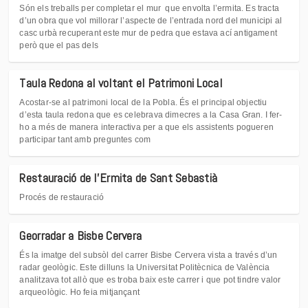
Són els treballs per completar el mur que envolta l’ermita. Es tracta
d’un obra que vol millorar l’aspecte de l’entrada nord del municipi al
casc urbà recuperant este mur de pedra que estava ací antigament
però que el pas dels
Taula Redona al voltant el Patrimoni Local
Acostar-se al patrimoni local de la Pobla. És el principal objectiu
d’esta taula redona que es celebrava dimecres a la Casa Gran. I fer-
ho a més de manera interactiva per a que els assistents pogueren
participar tant amb preguntes com
Restauració de l'Ermita de Sant Sebastià
Procés de restauració
Georradar a Bisbe Cervera
És la imatge del subsòl del carrer Bisbe Cervera vista a través d’un
radar geològic. Este dilluns la Universitat Politècnica de València
analitzava tot allò que es troba baix este carrer i que pot tindre valor
arqueològic. Ho feia mitjançant