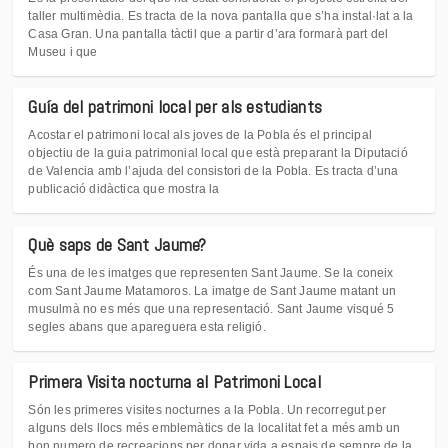
taller multimèdia. Es tracta de la nova pantalla que s’ha instal·lat a la
Casa Gran. Una pantalla tàctil que a partir d’ara formarà part del
Museu i que
Guía del patrimoni local per als estudiants
Acostar el patrimoni local als joves de la Pobla és el principal
objectiu de la guia patrimonial local que està preparant la Diputació
de Valencia amb l’ajuda del consistori de la Pobla. Es tracta d’una
publicació didàctica que mostra la
Què saps de Sant Jaume?
És una de les imatges que representen Sant Jaume. Se la coneix
com Sant Jaume Matamoros. La imatge de Sant Jaume matant un
musulmà no es més que una representació. Sant Jaume visqué 5
segles abans que apareguera esta religió.
Primera Visita nocturna al Patrimoni Local
Són les primeres visites nocturnes a la Pobla. Un recorregut per
alguns dels llocs més emblemàtics de la localitat fet a més amb un
bon numero de recreacions per donar vida a espais de sempre de la