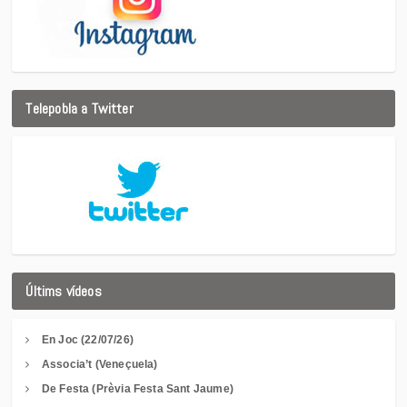
Telepobla a Twitter
Últims vídeos
En Joc (22/07/26)
Associa’t (Veneçuela)
De Festa (Prèvia Festa Sant Jaume)