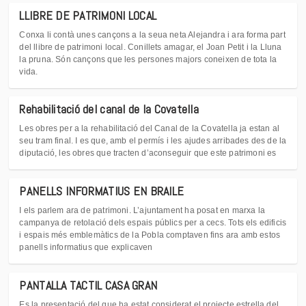
LLIBRE DE PATRIMONI LOCAL
Conxa li contà unes cançons a la seua neta Alejandra i ara forma part
del llibre de patrimoni local. Conillets amagar, el Joan Petit i la Lluna
la pruna. Són cançons que les persones majors coneixen de tota la
vida.
Rehabilitació del canal de la Covatella
Les obres per a la rehabilitació del Canal de la Covatella ja estan al
seu tram final. I es que, amb el permís i les ajudes arribades des de la
diputació, les obres que tracten d’aconseguir que este patrimoni es
PANELLS INFORMATIUS EN BRAILE
I els parlem ara de patrimoni. L’ajuntament ha posat en marxa la
campanya de retolació dels espais públics per a cecs. Tots els edificis
i espais més emblemàtics de la Pobla comptaven fins ara amb estos
panells informatius que explicaven
PANTALLA TACTIL CASA GRAN
Es la presentació del que ha estat considerat el projecte estrella del