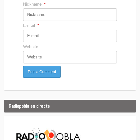
Nickname
*
E-mail
*
Website
Radiopobla en directe