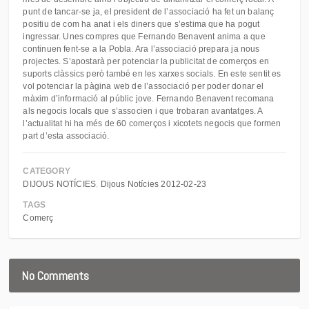
punt de tancar-se ja, el president de l’associació ha fet un balanç
positiu de com ha anat i els diners que s’estima que ha pogut
ingressar. Unes compres que Fernando Benavent anima a que
continuen fent-se a la Pobla. Ara l’associació prepara ja nous
projectes. S’apostarà per potenciar la publicitat de comerços en
suports clàssics però també en les xarxes socials. En este sentit es
vol potenciar la pàgina web de l’associació per poder donar el
màxim d’informació al públic jove. Fernando Benavent recomana
als negocis locals que s’associen i que trobaran avantatges. A
l’actualitat hi ha més de 60 comerços i xicotets negocis que formen
part d’esta associació.
CATEGORY
DIJOUS NOTÍCIES
Dijous Notícies 2012-02-23
TAGS
Comerç
No Comments