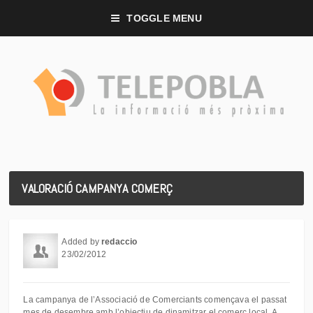
TOGGLE MENU
VALORACIÓ CAMPANYA COMERÇ
Added by
redaccio
23/02/2012
La campanya de l’Associació de Comerciants començava el passat
mes de desembre amb l’objectiu de dinamitzar el comerç local. A