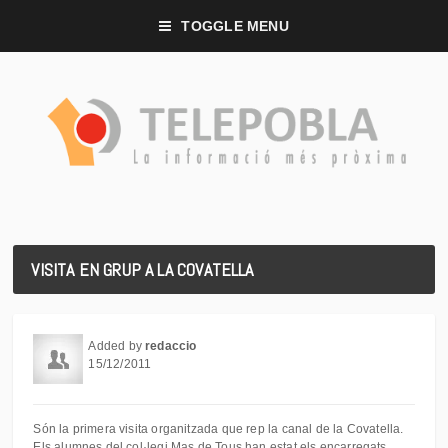
TOGGLE MENU
VISITA EN GRUP A LA COVATELLA
Added by
redaccio
15/12/2011
Són la primera visita organitzada que rep la canal de la Covatella.
Els alumnes del col·legi Mas de Tous han estat els encarregats