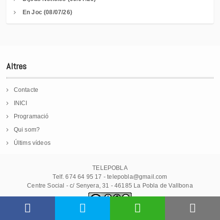
En Joc (08/07/26)
Altres
Contacte
INICI
Programació
Qui som?
Últims vídeos
TELEPOBLA
Telf. 674 64 95 17 - telepobla@gmail.com
Centre Social - c/ Senyera, 31 - 46185 La Pobla de Vallbona