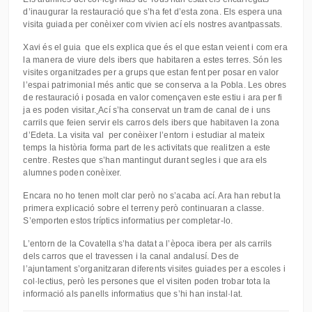
d’inaugurar la restauració que s’ha fet d’esta zona. Els espera una
visita guiada per conèixer com vivien ací els nostres avantpassats.
Xavi és el guia que els explica que és el que estan veient i com era
la manera de viure dels ibers que habitaren a estes terres. Són les
visites organitzades per a grups que estan fent per posar en valor
l’espai patrimonial més antic que se conserva a la Pobla. Les obres
de restauració i posada en valor començaven este estiu i ara per fi
ja es poden visitar.
Ací s’ha conservat un tram de canal de i uns
carrils que feien servir els carros dels ibers que habitaven la zona
d’Edeta. La visita val per conèixer l’entorn i estudiar al mateix
temps la història forma part de les activitats que realitzen a este
centre. Restes que s’han mantingut durant segles i que ara els
alumnes poden conèixer.
Encara no ho tenen molt clar però no s’acaba ací. Ara han rebut la
primera explicació sobre el terreny però continuaran a classe.
S’emporten estos tríptics informatius per completar-lo.
L’entorn de la Covatella s’ha datat a l’època ibera per als carrils
dels carros que el travessen i la canal andalusí. Des de
l’ajuntament s’organitzaran diferents visites guiades per a escoles i
col·lectius, però les persones que el visiten poden trobar tota la
informació als panells informatius que s’hi han instal·lat.