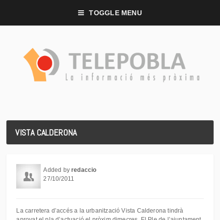
TOGGLE MENU
VISTA CALDERONA
Added by
redaccio
27/10/2011
La carretera d’accés a la urbanització Vista Calderona tindrà
aprovat el pla d’actuació el pròxim dimecres. El Ple de l’ajuntament