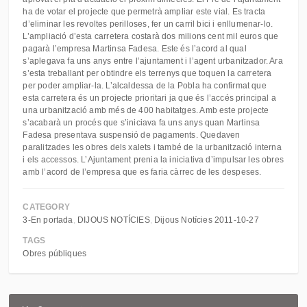
ha de votar el projecte que permetrà ampliar este vial. Es tracta
d’eliminar les revoltes perilloses, fer un carril bici i enllumenar-lo.
L’ampliació d’esta carretera costarà dos milions cent mil euros que
pagarà l’empresa Martinsa Fadesa. Este és l’acord al qual
s’aplegava fa uns anys entre l’ajuntament i l’agent urbanitzador. Ara
s’esta treballant per obtindre els terrenys que toquen la carretera
per poder ampliar-la. L’alcaldessa de la Pobla ha confirmat que
esta carretera és un projecte prioritari ja que és l’accés principal a
una urbanització amb més de 400 habitatges. Amb este projecte
s’acabarà un procés que s’iniciava fa uns anys quan Martinsa
Fadesa presentava suspensió de pagaments. Quedaven
paralitzades les obres dels xalets i també de la urbanització interna
i els accessos. L’Ajuntament prenia la iniciativa d’impulsar les obres
amb l’acord de l’empresa que es faria càrrec de les despeses.
CATEGORY
3-En portada
DIJOUS NOTÍCIES
Dijous Notícies 2011-10-27
TAGS
Obres públiques