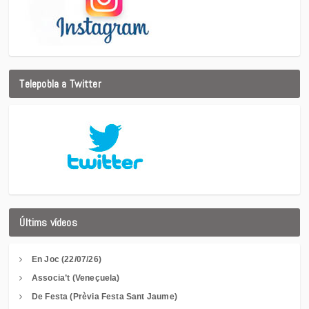
Telepobla a Twitter
Últims vídeos
En Joc (22/07/26)
Associa’t (Veneçuela)
De Festa (Prèvia Festa Sant Jaume)