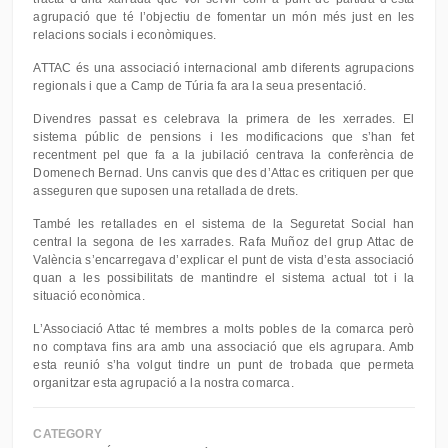
agrupació que té l’objectiu de fomentar un món més just en les
relacions socials i econòmiques.
ATTAC és una associació internacional amb diferents agrupacions
regionals i que a Camp de Túria fa ara la seua presentació.
Divendres passat es celebrava la primera de les xerrades. El
sistema públic de pensions i les modificacions que s’han fet
recentment pel que fa a la jubilació centrava la conferència de
Domenech Bernad. Uns canvis que des d’Attac es critiquen per que
asseguren que suposen una retallada de drets.
També les retallades en el sistema de la Seguretat Social han
central la segona de les xarrades. Rafa Muñoz del grup Attac de
València s’encarregava d’explicar el punt de vista d’esta associació
quan a les possibilitats de mantindre el sistema actual tot i la
situació econòmica.
L’Associació Attac té membres a molts pobles de la comarca però
no comptava fins ara amb una associació que els agrupara. Amb
esta reunió s’ha volgut tindre un punt de trobada que permeta
organitzar esta agrupació a la nostra comarca.
CATEGORY