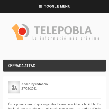
TOGGLE MENU
XERRADA ATTAC
Added by
redaccio
27/02/2011
És la primera reunió que organitza l’associació Attac a la Pobla. Es
tracta d’una xarrada que vol servir com a punt de partida d’esta