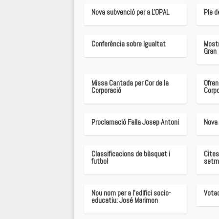
Nova subvenció per a L'OPAL
Ple 
Conferència sobre Igualtat
Mostr
Gran
Missa Cantada per Cor de la
Ofren
Corporació
Corpo
Proclamació Falla Josep Antoni
Nova 
Classificacions de bàsquet i
Cites
futbol
setm
Nou nom per a l'edifici socio-
Votac
educatiu: José Marimon