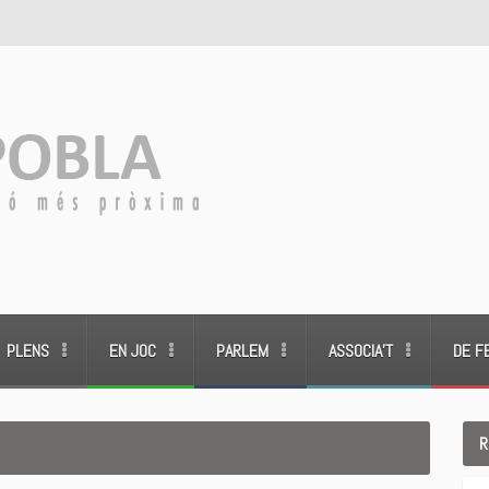
PLENS
EN JOC
PARLEM
ASSOCIA’T
DE F
R