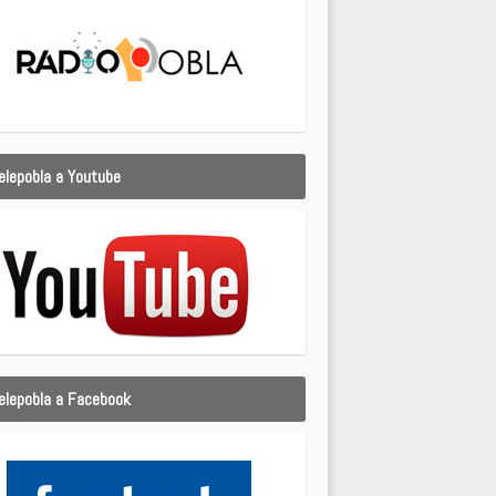
elepobla a Youtube
elepobla a Facebook