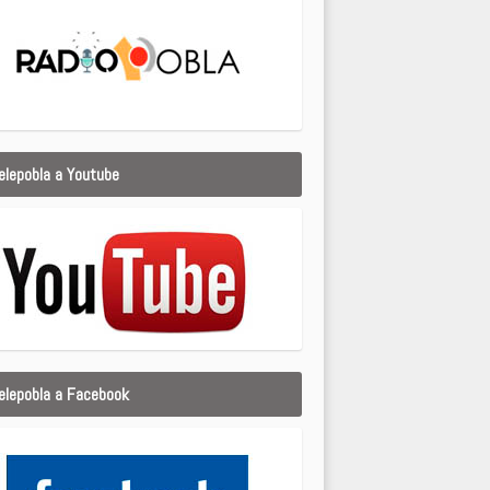
elepobla a Youtube
elepobla a Facebook