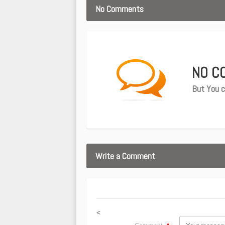
No Comments
NO C
But You c
Write a Comment
<