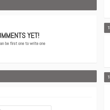
T
OMMENTS YET!
an be first one to write one
T