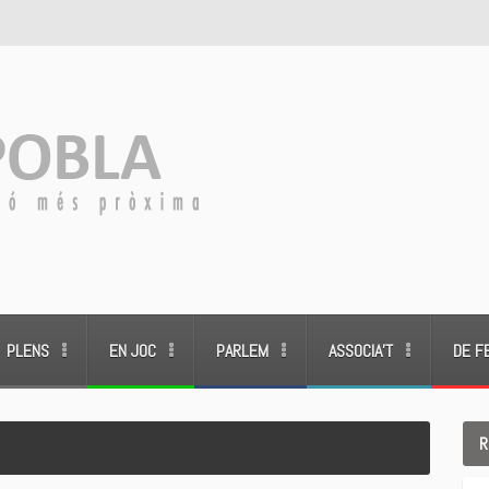
PLENS
EN JOC
PARLEM
ASSOCIA’T
DE F
R