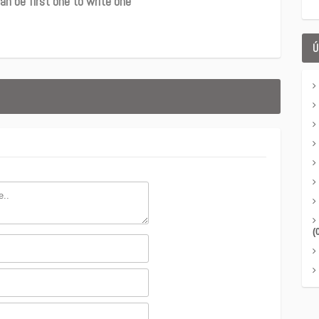
an be first one to write one
Ú
(