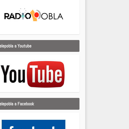
elepobla a Youtube
elepobla a Facebook