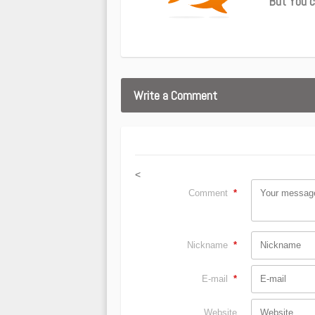
But You c
Write a Comment
<
Comment
*
Nickname
*
E-mail
*
Website