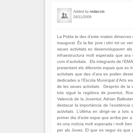
Added by
redaccio
26/11/2009
La Pobla te des d’este mateix dimecres 
inaugurat. És la llar jove i obri tot un ven
seues activitats es desenvolupaven als 
infraestructura molt esperada que ara o
com d’activitats. Els integrants de l’E
presentant els diferents espais que es t
activitats que des d’ara es poden desen
dedicades a l’Escola Municipal d’Arts e
de les seues activitats. Després de la 
tots siguè la regidora de joventut, Ros
Valencià de la Joventut, Adrian Balleste
destacar la importància de l’existència
activitats. L’última en dirigir-se a to
primer dia d’este espai que arriba per a d
és una notícia molt esperada i molt be
per als Joves. El que es segur és que a