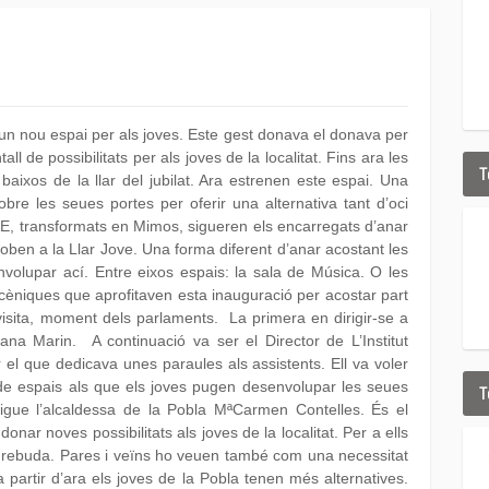
un nou espai per als joves. Este gest donava el donava per
tall de possibilitats per als joves de la localitat. Fins ara les
T
baixos de la llar del jubilat. Ara estrenen este espai. Una
bre les seues portes per oferir una alternativa tant d’oci
MAE, transformats en Mimos, sigueren els encarregats d’anar
roben a la Llar Jove. Una forma diferent d’anar acostant les
volupar ací. Entre eixos espais: la sala de Música. O les
scèniques que aprofitaven esta inauguració per acostar part
visita, moment dels parlaments. La primera en dirigir-se a
ana Marin. A continuació va ser el Director de L’Institut
r el que dedicava unes paraules als assistents. Ell va voler
 de espais als que els joves pugen desenvolupar les seues
T
ts sigue l’alcaldessa de la Pobla MªCarmen Contelles. És el
onar noves possibilitats als joves de la localitat. Per a ells
n rebuda. Pares i veïns ho veuen també com una necessitat
 partir d’ara els joves de la Pobla tenen més alternatives.