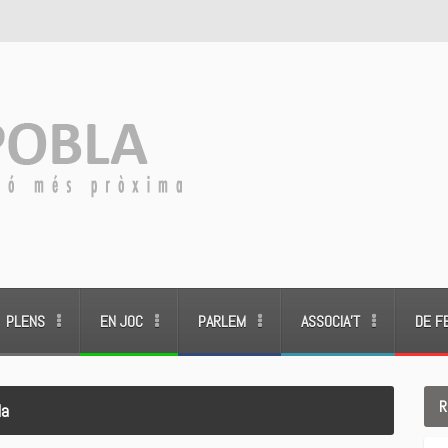
PLENS
EN JOC
PARLEM
ASSOCIA’T
DE F
R
la