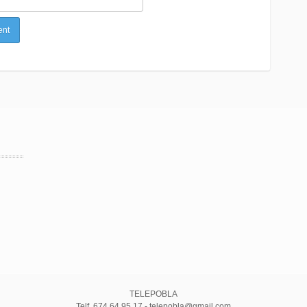
TELEPOBLA
Telf. 674 64 95 17 - telepobla@gmail.com