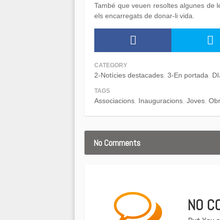
També que veuen resoltes algunes de l
els encarregats de donar-li vida.
CATEGORY
2-Notícies destacades
3-En portada
D
TAGS
Associacions
Inauguracions
Joves
Obr
No Comments
NO C