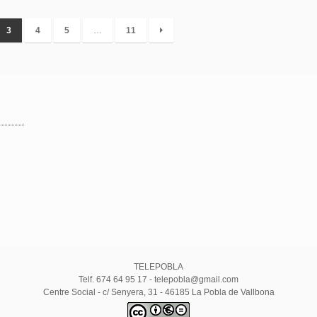
3
4
5
…
11
TELEPOBLA
Telf. 674 64 95 17 - telepobla@gmail.com
Centre Social - c/ Senyera, 31 - 46185 La Pobla de Vallbona