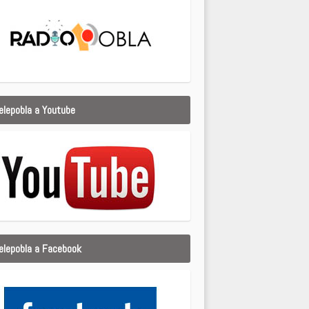
elepobla a Youtube
elepobla a Facebook