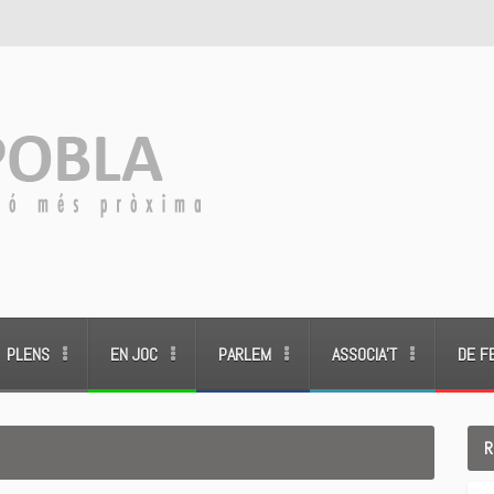
PLENS
EN JOC
PARLEM
ASSOCIA’T
DE F
R