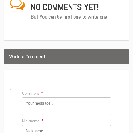
NO COMMENTS YET!
But You can be first one to write one
Write a Comment
<
Comment
*
Nickname
*