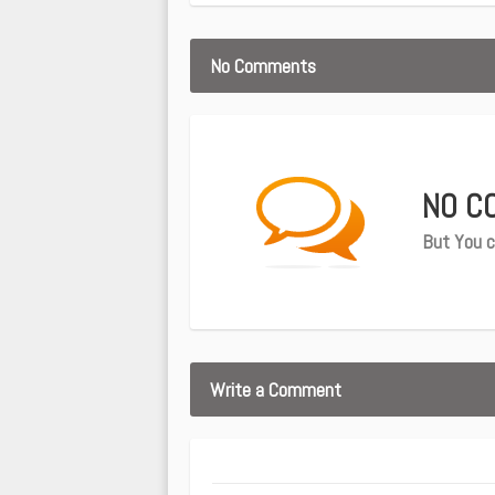
No Comments
NO C
But You c
Write a Comment