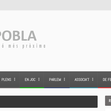
PLENS
EN JOC
PARLEM
ASSOCIA’T
DE F
R