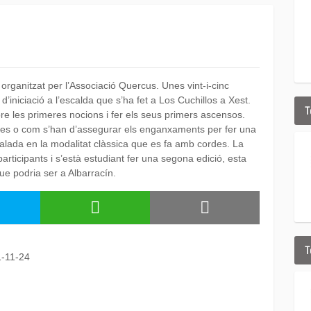
 organitzat per l’Associació Quercus. Unes vint-i-cinc
’iniciació a l’escalda que s’ha fet a Los Cuchillos a Xest.
T
bre les primeres nocions i fer els seus primers ascensos.
rdes o com s’han d’assegurar els enganxaments per fer una
alada en la modalitat clàssica que es fa amb cordes. La
participants i s’està estudiant fer una segona edició, esta
ue podria ser a Albarracín.
T
1-11-24