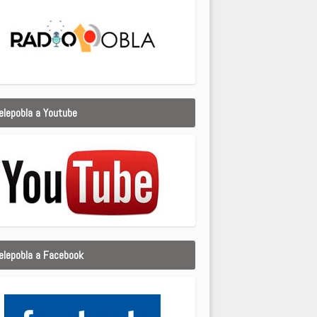
elepobla a Youtube
elepobla a Facebook