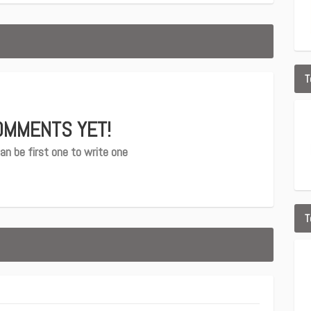
T
OMMENTS YET!
an be first one to write one
T